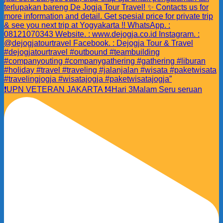
❗️UPN VETERAN JAKARTA ❗️4Hari 3Malam Seru seruan