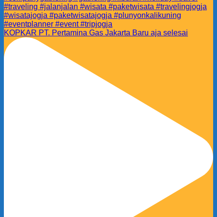
KOPKAR PT. Pertamina Gas Jakarta Baru aja selesai