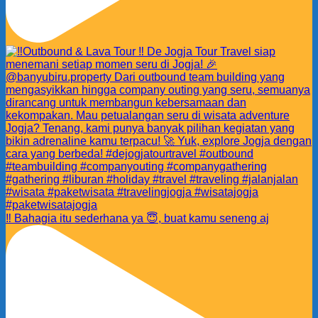
‼️ Bahagia itu sederhana ya 😇, buat kamu seneng aj