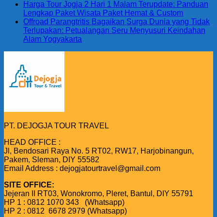
Harga Tour Jogja 2 Hari 1 Malam Terupdate: Panduan
Lengkap Paket Wisata Paket Hemat & Custom
Offroad Parangtritis Bagaikan Surga Dunia yang Tidak
Terlupakan: Petualangan Seru Menyusuri Keindahan
Alam Yogyakarta
PT. DEJOGJA TOUR TRAVEL
HEAD OFFICE :
Jl, Bendosari Raya No. 5 RT02, RW17, Harjobinangun,
Pakem, Sleman, DIY 55582
Email Address : dejogjatourtravel@gmail.com
SITE OFFICE:
Jejeran II RT03, Wonokromo, Pleret, Bantul, DIY 55791
HP 1 : 0812 1070 343 (Whatsapp)
HP 2 : 0812 6678 2979 (Whatsapp)