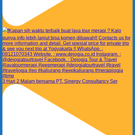
3 Hari 2 Malam bersama PT. Sinergy Consultancy Ser