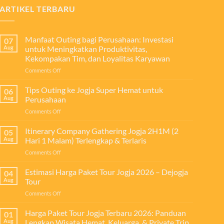
ARTIKEL TERBARU
Manfaat Outing bagi Perusahaan: Investasi
07
Aug
untuk Meningkatkan Produktivitas,
Kekompakan Tim, dan Loyalitas Karyawan
on
Comments Off
Manfaat
Outing
Tips Outing ke Jogja Super Hemat untuk
06
bagi
Aug
Perusahaan
Perusahaan:
on
Comments Off
Investasi
Tips
untuk
Outing
Itinerary Company Gathering Jogja 2H1M (2
Meningkatkan
05
ke
Produktivitas,
Aug
Hari 1 Malam) Terlengkap & Terlaris
Jogja
Kekompakan
on
Comments Off
Super
Tim,
Itinerary
Hemat
dan
Company
Estimasi Harga Paket Tour Jogja 2026 – Dejogja
untuk
04
Loyalitas
Gathering
Perusahaan
Aug
Tour
Karyawan
Jogja
on
Comments Off
2H1M
Estimasi
(2
Harga
Harga Paket Tour Jogja Terbaru 2026: Panduan
Hari
01
Paket
1
Aug
Lengkap Wisata Hemat, Keluarga, & Private Trip