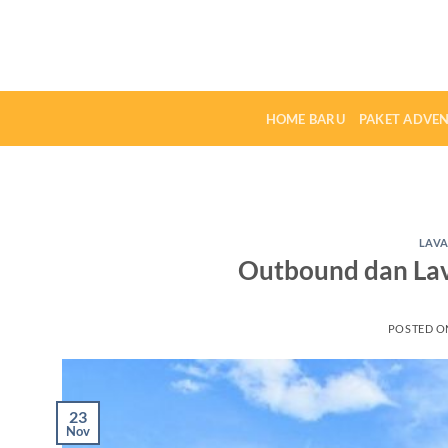
Skip
to
content
HOME BARU
PAKET ADVE
LAVA
Outbound dan Lava
POSTED 
23
Nov