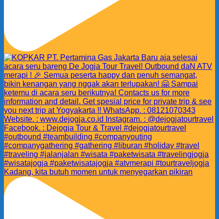
Kadang, kita butuh momen untuk menyegarkan pikiran