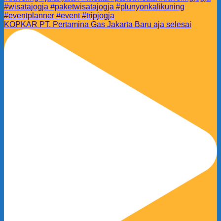
KOPKAR PT. Pertamina Gas Jakarta Baru aja selesai