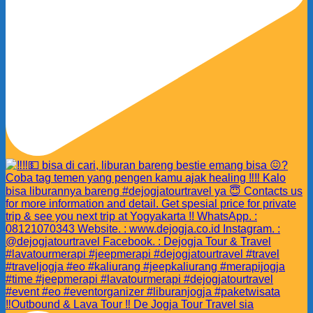
‼️Outbound & Lava Tour ‼️ De Jogja Tour Travel sia