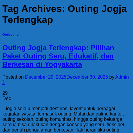
Tag Archives:
Outing Jogja
Terlengkap
Outbound
Outing Jogja Terlengkap: Pilihan
Paket Outing Seru, Edukatif, dan
Berkesan di Yogyakarta
Posted on
December 29, 2025
December 30, 2025
by
Admin
1
29
Dec
Jogja selalu menjadi destinasi favorit untuk berbagai
kegiatan wisata, termasuk outing. Mulai dari outing kantor,
outing sekolah, outing komunitas, hingga outing keluarga,
semua bisa dilakukan dengan konsep yang seru, fleksibel,
dan penuh pengalaman berkesan. Tak heran jika outing