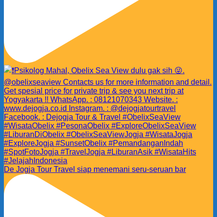
De Jogja Tour Travel siap menemani seru-seruan bar