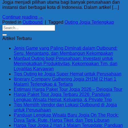
Jogja menjadi pilihan utama bagi banyak perusahaan dan
instansi dari berbagai kota di Indonesia. Dalam artikel […]
Continue reading
→
Posted in
Outbound
|
Tagged
Outing Jogja Terlengkap
Artikel Terbaru
Jenis Game yang Paling Diminati dalam Outbound:
Seru, Menantang, dan Membangun Kekompakan
Manfaat Outing bagi Perusahaan: Investasi untuk
Meningkatkan Produktivitas, Kekompakan Tim, dan
Loyalitas Karyawan
Tips Outing ke Jogja Super Hemat untuk Perusahaan
Itinerary Company Gathering Jogja 2H1M (2 Hari 1
Malam) Terlengkap & Terlaris
Estimasi Harga Paket Tour Jogja 2026 – Dejogja Tour
Harga Paket Tour Jogja Terbaru 2026: Panduan
Lengkap Wisata Hemat, Keluarga, & Private Trip
Tips Memilih Vendor dan Lokasi Outbound di Jogja
untuk Perusahaan
Panduan Lengkap Wisata Baru Jogja On The Rock:
Daya Tarik, Rute, Harga Tiket, dan Tips Liburan
Harga Tour Jogja 2 Hari 1 Malam Terupdate: Panduan