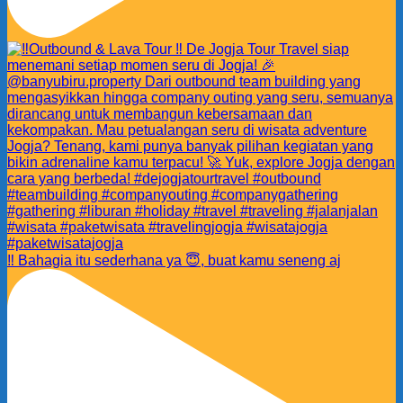
‼️ Bahagia itu sederhana ya 😇, buat kamu seneng aj