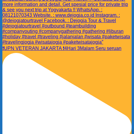
❗️UPN VETERAN JAKARTA ❗️4Hari 3Malam Seru seruan