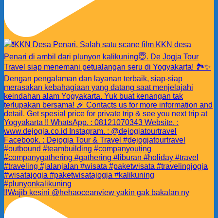
‼️Wajib kesini @hehaoceanview yakin gak bakalan ny