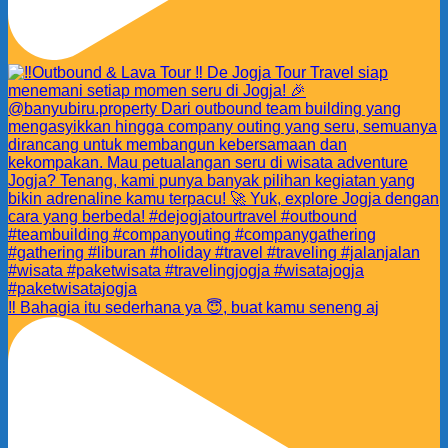
‼️ Bahagia itu sederhana ya 😇, buat kamu seneng aj