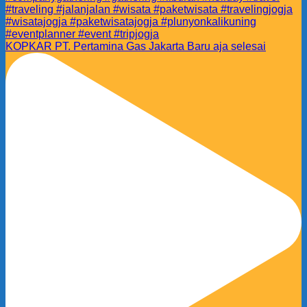
KOPKAR PT. Pertamina Gas Jakarta Baru aja selesai