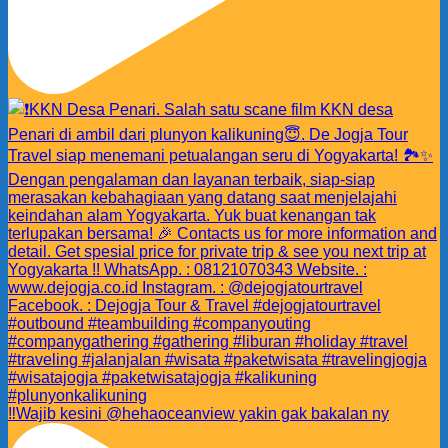
‼️Wajib kesini @hehaoceanview yakin gak bakalan ny