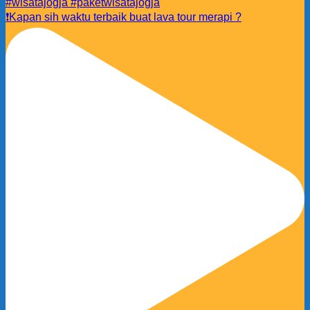
❗️Kapan sih waktu terbaik buat lava tour merapi ?