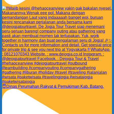
😇Dinas Perumahan Rakyat & Pemukiman Kab. Batang.