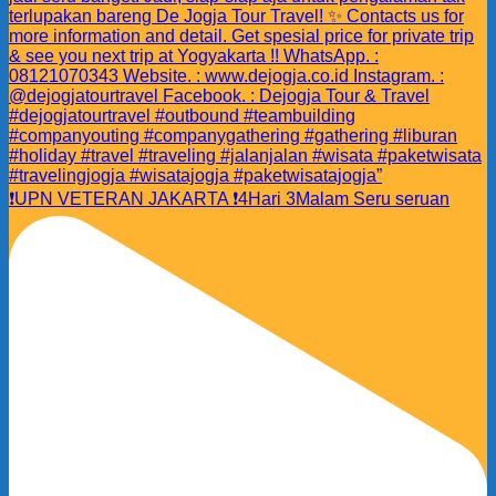
❗️UPN VETERAN JAKARTA ❗️4Hari 3Malam Seru seruan