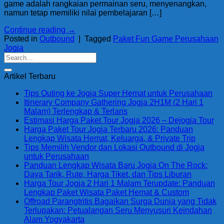
game adalah rangkaian permainan seru, menyenangkan,
namun tetap memiliki nilai pembelajaran […]
Continue reading
→
Posted in
Outbound
|
Tagged
Paket Fun Game Perusahaan
Jogja
Artikel Terbaru
Tips Outing ke Jogja Super Hemat untuk Perusahaan
Itinerary Company Gathering Jogja 2H1M (2 Hari 1
Malam) Terlengkap & Terlaris
Estimasi Harga Paket Tour Jogja 2026 – Dejogja Tour
Harga Paket Tour Jogja Terbaru 2026: Panduan
Lengkap Wisata Hemat, Keluarga, & Private Trip
Tips Memilih Vendor dan Lokasi Outbound di Jogja
untuk Perusahaan
Panduan Lengkap Wisata Baru Jogja On The Rock:
Daya Tarik, Rute, Harga Tiket, dan Tips Liburan
Harga Tour Jogja 2 Hari 1 Malam Terupdate: Panduan
Lengkap Paket Wisata Paket Hemat & Custom
Offroad Parangtritis Bagaikan Surga Dunia yang Tidak
Terlupakan: Petualangan Seru Menyusuri Keindahan
Alam Yogyakarta