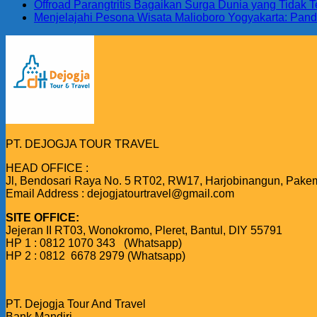
Offroad Parangtritis Bagaikan Surga Dunia yang Tidak
Menjelajahi Pesona Wisata Malioboro Yogyakarta: Pand
PT. DEJOGJA TOUR TRAVEL
HEAD OFFICE :
Jl, Bendosari Raya No. 5 RT02, RW17, Harjobinangun, Pake
Email Address : dejogjatourtravel@gmail.com
SITE OFFICE:
Jejeran II RT03, Wonokromo, Pleret, Bantul, DIY 55791
HP 1 : 0812 1070 343 (Whatsapp)
HP 2 : 0812 6678 2979 (Whatsapp)
PT. Dejogja Tour And Travel
Bank Mandiri