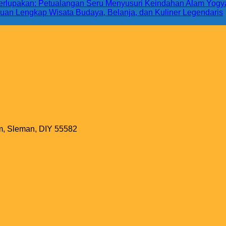
 Terlupakan: Petualangan Seru Menyusuri Keindahan Alam Yogy
uan Lengkap Wisata Budaya, Belanja, dan Kuliner Legendaris
m, Sleman, DIY 55582