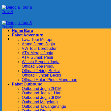
Skip
to
content
Home Baru
Paket Adventure
Lava Tour Merapi
Arung Jeram Jogja
VW Tour Borobudur
ATV Merapi Jogja
ATV Gumuk Pasir
Wisata Sepeda Jogja
Offroad Goa Pindul
Offroad Tebing Breksi
Offroad Puncak Becici
Offroad Hutan Pinus Mangunan
Paket Outbound
Outbound Jogja 2H1M
Outbound Jogja 1 Hari
Outbound Jogja 3H2M
Outbound Magelang
Outbound Tawangmangu
Outbound Dieng