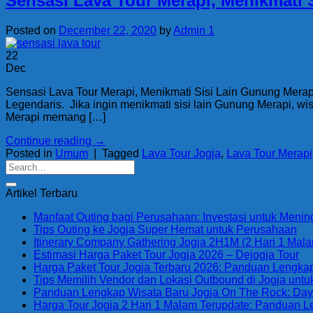
Sensasi Lava Tour Merapi, Menikmati 
Posted on
December 22, 2020
by
Admin 1
22
Dec
Sensasi Lava Tour Merapi, Menikmati Sisi Lain Gunung Merapi 
Legendaris. Jika ingin menikmati sisi lain Gunung Merapi, wi
Merapi memang […]
Continue reading
→
Posted in
Umum
|
Tagged
Lava Tour Jogja
,
Lava Tour Merapi
Artikel Terbaru
Manfaat Outing bagi Perusahaan: Investasi untuk Menin
Tips Outing ke Jogja Super Hemat untuk Perusahaan
Itinerary Company Gathering Jogja 2H1M (2 Hari 1 Malam
Estimasi Harga Paket Tour Jogja 2026 – Dejogja Tour
Harga Paket Tour Jogja Terbaru 2026: Panduan Lengkap 
Tips Memilih Vendor dan Lokasi Outbound di Jogja unt
Panduan Lengkap Wisata Baru Jogja On The Rock: Daya T
Harga Tour Jogja 2 Hari 1 Malam Terupdate: Panduan 