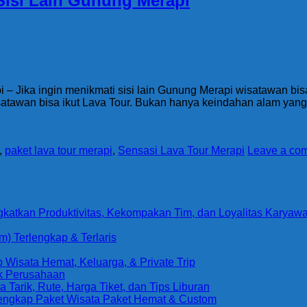
Sisi Lain Gunung Merapi
– Jika ingin menikmati sisi lain Gunung Merapi wisatawan bisa
satawan bisa ikut Lava Tour. Bukan hanya keindahan alam yang b
,
paket lava tour merapi
,
Sensasi Lava Tour Merapi
Leave a co
gkatkan Produktivitas, Kekompakan Tim, dan Loyalitas Karyaw
) Terlengkap & Terlaris
Wisata Hemat, Keluarga, & Private Trip
uk Perusahaan
arik, Rute, Harga Tiket, dan Tips Liburan
Lengkap Paket Wisata Paket Hemat & Custom