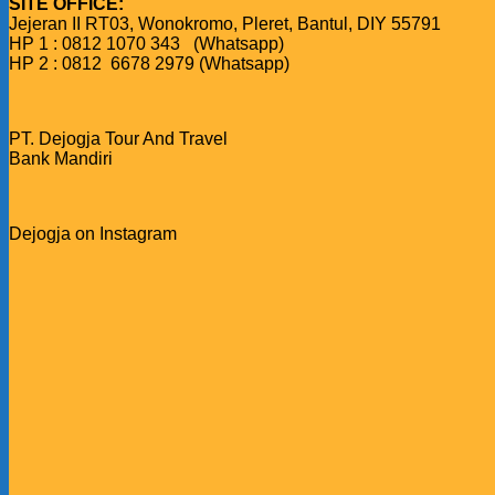
SITE OFFICE:
Jejeran II RT03, Wonokromo, Pleret, Bantul, DIY 55791
HP 1 : 0812 1070 343 (Whatsapp)
HP 2 : 0812 6678 2979 (Whatsapp)
PT. Dejogja Tour And Travel
Bank Mandiri
Dejogja on Instagram