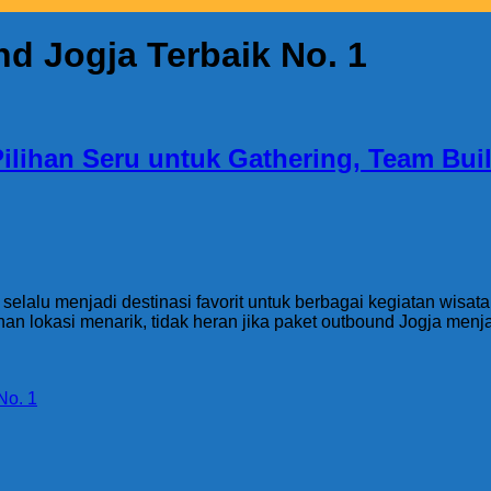
d Jogja Terbaik No. 1
Pilihan Seru untuk Gathering, Team Bui
selalu menjadi destinasi favorit untuk berbagai kegiatan wisa
han lokasi menarik, tidak heran jika paket outbound Jogja men
No. 1