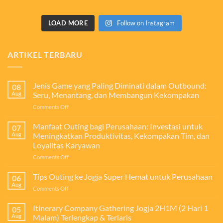
LOAD MORE
Follow on Instagram
ARTIKEL TERBARU
Jenis Game yang Paling Diminati dalam Outbound:
08
Aug
Seru, Menantang, dan Membangun Kekompakan
on
Comments Off
Jenis
Game
Manfaat Outing bagi Perusahaan: Investasi untuk
07
yang
Aug
Meningkatkan Produktivitas, Kekompakan Tim, dan
Paling
Loyalitas Karyawan
Diminati
on
Comments Off
dalam
Manfaat
Outbound:
Outing
Seru,
Tips Outing ke Jogja Super Hemat untuk Perusahaan
06
bagi
Menantang,
Aug
on
Comments Off
Perusahaan:
dan
Tips
Investasi
Membangun
Outing
Itinerary Company Gathering Jogja 2H1M (2 Hari 1
untuk
05
Kekompakan
ke
Aug
Malam) Terlengkap & Terlaris
Meningkatkan
Jogja