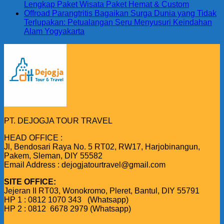
Lengkap Paket Wisata Paket Hemat & Custom
Offroad Parangtritis Bagaikan Surga Dunia yang Tidak
Terlupakan: Petualangan Seru Menyusuri Keindahan
Alam Yogyakarta
PT. DEJOGJA TOUR TRAVEL
HEAD OFFICE :
Jl, Bendosari Raya No. 5 RT02, RW17, Harjobinangun,
Pakem, Sleman, DIY 55582
Email Address : dejogjatourtravel@gmail.com
SITE OFFICE:
Jejeran II RT03, Wonokromo, Pleret, Bantul, DIY 55791
HP 1 : 0812 1070 343 (Whatsapp)
HP 2 : 0812 6678 2979 (Whatsapp)