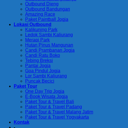
Outbound Dieng
Outbound Bandungan
Amazing Race
Paket Paintball Jogja
Lokasi Outbound
Kalikuning Park
Ledok Sambi Kaliurang
Merapi Park
Hutan Pinus Mangunan
Candi Prambanan Jogja
Candi Ratu Boko
Tebing Breksi
Pantai Jogja
Goa Pindul Jogja
Lor Sambi Kaliurang
Puncak Becici
Paket Tour
One Day Trip Jogja
E-Book Wisata Jogja
Paket Tour & Travel Bali
Paket Tour & Travel Padang
Paket Tour & Travel Malang Jatim
Paket Tour & Travel Yogyakarta
Kontak
-