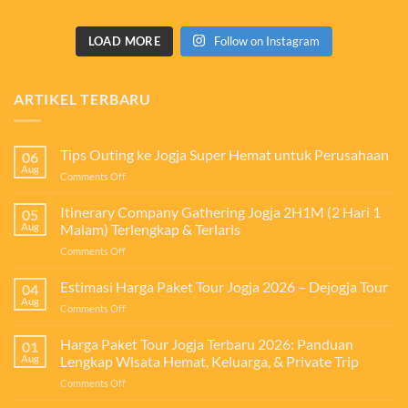
LOAD MORE
Follow on Instagram
ARTIKEL TERBARU
Tips Outing ke Jogja Super Hemat untuk Perusahaan
06
Aug
on
Comments Off
Tips
Outing
Itinerary Company Gathering Jogja 2H1M (2 Hari 1
05
ke
Aug
Malam) Terlengkap & Terlaris
Jogja
on
Comments Off
Super
Itinerary
Hemat
Company
Estimasi Harga Paket Tour Jogja 2026 – Dejogja Tour
untuk
04
Gathering
Perusahaan
Aug
on
Comments Off
Jogja
Estimasi
2H1M
Harga
Harga Paket Tour Jogja Terbaru 2026: Panduan
(2
01
Paket
Aug
Lengkap Wisata Hemat, Keluarga, & Private Trip
Hari
Tour
1
on
Comments Off
Jogja
Malam)
Harga
2026
Terlengkap