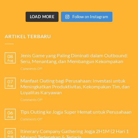
LOAD MORE
Follow on Instagram
ARTIKEL TERBARU
Jenis Game yang Paling Diminati dalam Outbound:
08
Aug
Seru, Menantang, dan Membangun Kekompakan
on
Comments Off
Jenis
Game
Manfaat Outing bagi Perusahaan: Investasi untuk
07
yang
Aug
Meningkatkan Produktivitas, Kekompakan Tim, dan
Paling
Loyalitas Karyawan
Diminati
on
Comments Off
dalam
Manfaat
Outbound:
Outing
Seru,
Tips Outing ke Jogja Super Hemat untuk Perusahaan
06
bagi
Menantang,
Aug
on
Comments Off
Perusahaan:
dan
Tips
Investasi
Membangun
Outing
Itinerary Company Gathering Jogja 2H1M (2 Hari 1
untuk
05
Kekompakan
ke
Aug
Malam) Terlengkap & Terlaris
Meningkatkan