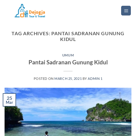
Skip
to
content
TAG ARCHIVES:
PANTAI SADRANAN GUNUNG
KIDUL
UMUM
Pantai Sadranan Gunung Kidul
POSTED ON
MARCH 25, 2021
BY
ADMIN 1
25
Mar