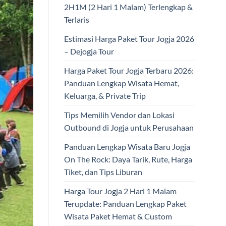
2H1M (2 Hari 1 Malam) Terlengkap &
Terlaris
Estimasi Harga Paket Tour Jogja 2026
– Dejogja Tour
Harga Paket Tour Jogja Terbaru 2026:
Panduan Lengkap Wisata Hemat,
Keluarga, & Private Trip
Tips Memilih Vendor dan Lokasi
Outbound di Jogja untuk Perusahaan
Panduan Lengkap Wisata Baru Jogja
On The Rock: Daya Tarik, Rute, Harga
Tiket, dan Tips Liburan
Harga Tour Jogja 2 Hari 1 Malam
Terupdate: Panduan Lengkap Paket
Wisata Paket Hemat & Custom