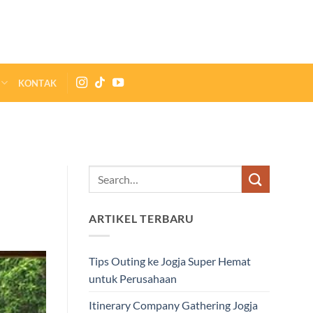
KONTAK
ARTIKEL TERBARU
Tips Outing ke Jogja Super Hemat
untuk Perusahaan
Itinerary Company Gathering Jogja