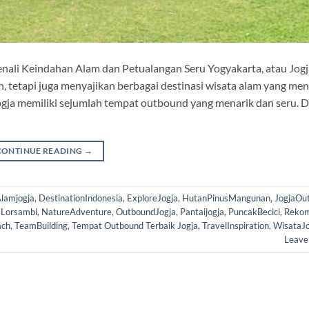
ali Keindahan Alam dan Petualangan Seru Yogyakarta, atau Jogja
n, tetapi juga menyajikan berbagai destinasi wisata alam yang me
Jogja memiliki sejumlah tempat outbound yang menarik dan seru. 
CONTINUE READING
→
lamjogja
,
DestinationIndonesia
,
ExploreJogja
,
HutanPinusMangunan
,
JogjaOu
,
Lorsambi
,
NatureAdventure
,
OutboundJogja
,
Pantaijogja
,
PuncakBecici
,
Rekom
ach
,
TeamBuilding
,
Tempat Outbound Terbaik Jogja
,
TravelInspiration
,
WisataJo
Leave