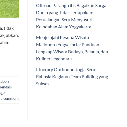
Offroad Parangtritis Bagaikan Surga
Dunia yang Tidak Terlupakan:
Petualangan Seru Menyusuri
Keindahan Alam Yogyakarta
, tidak
nakjubkan.
Menjelajahi Pesona Wisata
Dalam
Malioboro Yogyakarta: Panduan
Lengkap Wisata Budaya, Belanja, dan
Kuliner Legendaris
Itinerary Outbound Jogja Seru:
Rahasia Kegiatan Team Building yang
tdoors
,
Sukses
endasi
gja
 a comment