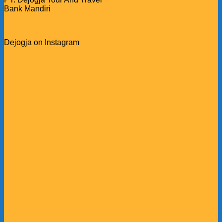
Bank Mandiri
Dejogja on Instagram