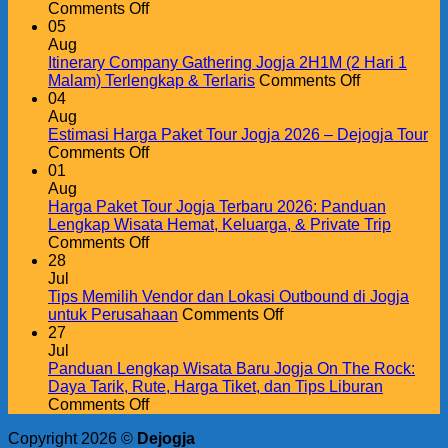
on
Comments Off
Tips
05
Outing
Aug
ke
Itinerary Company Gathering Jogja 2H1M (2 Hari 1
Jogja
on
Malam) Terlengkap & Terlaris
Comments Off
Super
Itinerary
04
Hemat
Company
Aug
untuk
Gathering
Estimasi Harga Paket Tour Jogja 2026 – Dejogja Tour
Perusahaan
on
Jogja
Comments Off
Estimasi
2H1M
01
Harga
(2
Aug
Paket
Hari
Harga Paket Tour Jogja Terbaru 2026: Panduan
Tour
1
Lengkap Wisata Hemat, Keluarga, & Private Trip
Jogja
on
Malam)
Comments Off
2026
Harga
Terlengkap
28
–
Paket
&
Jul
Dejogja
Tour
Terlaris
Tips Memilih Vendor dan Lokasi Outbound di Jogja
Tour
Jogja
on
untuk Perusahaan
Comments Off
Terbaru
Tips
27
2026:
Memilih
Jul
Panduan
Vendor
Panduan Lengkap Wisata Baru Jogja On The Rock:
Lengkap
dan
Daya Tarik, Rute, Harga Tiket, dan Tips Liburan
Wisata
on
Lokasi
Comments Off
Hemat,
Panduan
Outbound
Copyright 2026 ©
Dejogja
Keluarga,
Lengkap
di