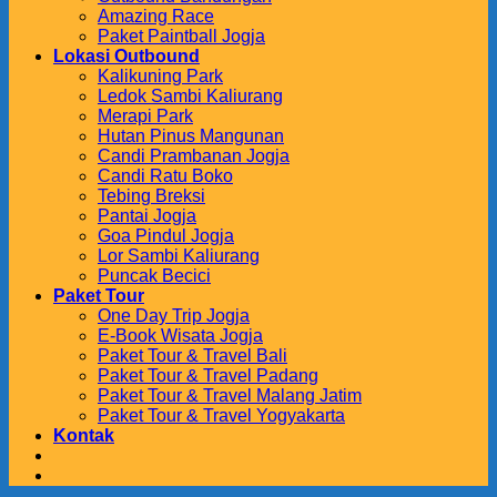
Amazing Race
Paket Paintball Jogja
Lokasi Outbound
Kalikuning Park
Ledok Sambi Kaliurang
Merapi Park
Hutan Pinus Mangunan
Candi Prambanan Jogja
Candi Ratu Boko
Tebing Breksi
Pantai Jogja
Goa Pindul Jogja
Lor Sambi Kaliurang
Puncak Becici
Paket Tour
One Day Trip Jogja
E-Book Wisata Jogja
Paket Tour & Travel Bali
Paket Tour & Travel Padang
Paket Tour & Travel Malang Jatim
Paket Tour & Travel Yogyakarta
Kontak