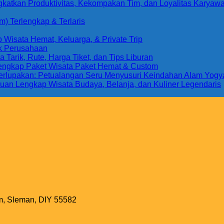
gkatkan Produktivitas, Kekompakan Tim, dan Loyalitas Karyaw
) Terlengkap & Terlaris
Wisata Hemat, Keluarga, & Private Trip
uk Perusahaan
arik, Rute, Harga Tiket, dan Tips Liburan
Lengkap Paket Wisata Paket Hemat & Custom
 Terlupakan: Petualangan Seru Menyusuri Keindahan Alam Yogy
uan Lengkap Wisata Budaya, Belanja, dan Kuliner Legendaris
m, Sleman, DIY 55582