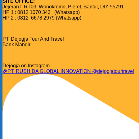
SITE OFFICE:
Jejeran II RT03, Wonokromo, Pleret, Bantul, DIY 55791
HP 1 : 0812 1070 343 (Whatsapp)
HP 2 : 0812 6678 2979 (Whatsapp)
PT. Dejogja Tour And Travel
Bank Mandiri
Dejogja on Instagram
🎉PT. RUSHIDA GLOBAL INNOVATION @dejogjatourtravel