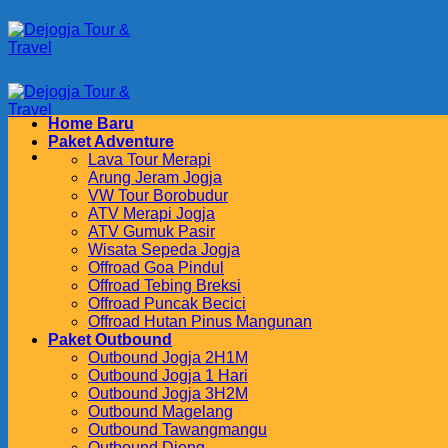
Skip
to
content
Home Baru
Paket Adventure
Lava Tour Merapi
Arung Jeram Jogja
VW Tour Borobudur
ATV Merapi Jogja
ATV Gumuk Pasir
Wisata Sepeda Jogja
Offroad Goa Pindul
Offroad Tebing Breksi
Offroad Puncak Becici
Offroad Hutan Pinus Mangunan
Paket Outbound
Outbound Jogja 2H1M
Outbound Jogja 1 Hari
Outbound Jogja 3H2M
Outbound Magelang
Outbound Tawangmangu
Outbound Dieng