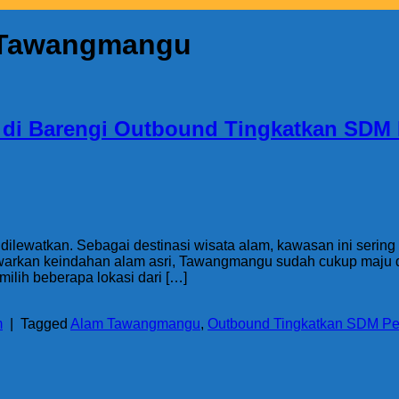
 Tawangmangu
di Barengi Outbound Tingkatkan SDM
atkan. Sebagai destinasi wisata alam, kawasan ini sering di
nawarkan keindahan alam asri, Tawangmangu sudah cukup maju 
ilih beberapa lokasi dari […]
m
|
Tagged
Alam Tawangmangu
,
Outbound Tingkatkan SDM P