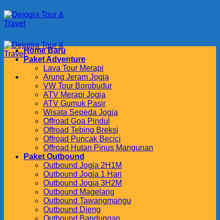
Skip
to
content
Home Baru
Paket Adventure
Lava Tour Merapi
Arung Jeram Jogja
VW Tour Borobudur
ATV Merapi Jogja
ATV Gumuk Pasir
Wisata Sepeda Jogja
Offroad Goa Pindul
Offroad Tebing Breksi
Offroad Puncak Becici
Offroad Hutan Pinus Mangunan
Paket Outbound
Outbound Jogja 2H1M
Outbound Jogja 1 Hari
Outbound Jogja 3H2M
Outbound Magelang
Outbound Tawangmangu
Outbound Dieng
Outbound Bandungan