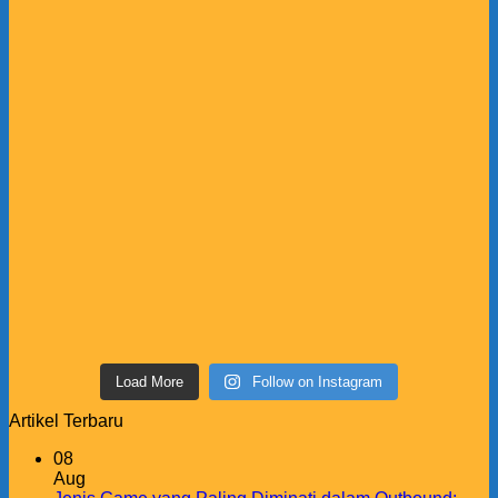
Load More
Follow on Instagram
Artikel Terbaru
08
Aug