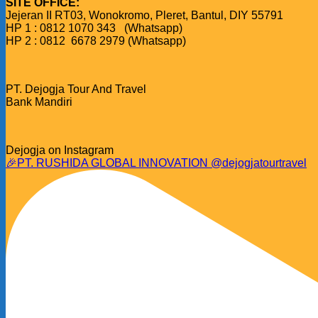
SITE OFFICE:
Jejeran II RT03, Wonokromo, Pleret, Bantul, DIY 55791
HP 1 : 0812 1070 343 (Whatsapp)
HP 2 : 0812 6678 2979 (Whatsapp)
PT. Dejogja Tour And Travel
Bank Mandiri
Dejogja on Instagram
🎉PT. RUSHIDA GLOBAL INNOVATION @dejogjatourtravel