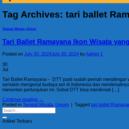
Tag Archives:
tari ballet Ra
Tempat Wisata
,
Umum
Tari Ballet Ramayana Ikon Wisata yan
Posted on
July 30, 2024
July 30, 2024
by
Admin 1
30
Jul
Tari Ballet Ramayana – DTT pasti sudah pernah mendengar w
semakin mengenal budaya tari di Indonesia dan menikmatinya
menonton pertunjukan ini. Sobat DTT bisa menikmati […]
Continue reading
→
Posted in
Tempat Wisata
,
Umum
|
Tagged
tari ballet Ramay
Artikel Terbaru