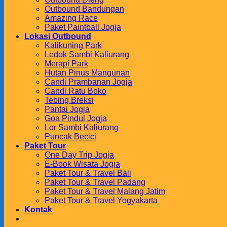
Outbound Bandungan
Amazing Race
Paket Paintball Jogja
Lokasi Outbound
Kalikuning Park
Ledok Sambi Kaliurang
Merapi Park
Hutan Pinus Mangunan
Candi Prambanan Jogja
Candi Ratu Boko
Tebing Breksi
Pantai Jogja
Goa Pindul Jogja
Lor Sambi Kaliurang
Puncak Becici
Paket Tour
One Day Trip Jogja
E-Book Wisata Jogja
Paket Tour & Travel Bali
Paket Tour & Travel Padang
Paket Tour & Travel Malang Jatim
Paket Tour & Travel Yogyakarta
Kontak