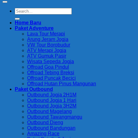
Panduan
Vendor
Lengkap
dan
Wisata
Lokasi
Hemat,
Outbound
Home Baru
Keluarga,
di
Paket Adventure
&
Jogja
Lava Tour Merapi
Private
untuk
Arung Jeram Jogja
Trip
Perusahaan
VW Tour Borobudur
ATV Merapi Jogja
ATV Gumuk Pasir
Wisata Sepeda Jogja
Offroad Goa Pindul
Offroad Tebing Breksi
Offroad Puncak Becici
Offroad Hutan Pinus Mangunan
Paket Outbound
Outbound Jogja 2H1M
Outbound Jogja 1 Hari
Outbound Jogja 3H2M
Outbound Magelang
Outbound Tawangmangu
Outbound Dieng
Outbound Bandungan
Amazing Race