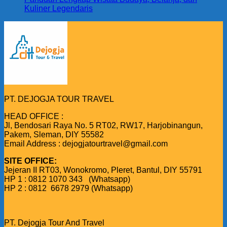
Kuliner Legendaris
PT. DEJOGJA TOUR TRAVEL
HEAD OFFICE :
Jl, Bendosari Raya No. 5 RT02, RW17, Harjobinangun,
Pakem, Sleman, DIY 55582
Email Address : dejogjatourtravel@gmail.com
SITE OFFICE:
Jejeran II RT03, Wonokromo, Pleret, Bantul, DIY 55791
HP 1 : 0812 1070 343 (Whatsapp)
HP 2 : 0812 6678 2979 (Whatsapp)
PT. Dejogja Tour And Travel