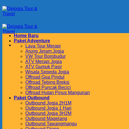
Skip
to
content
Home Baru
Paket Adventure
Lava Tour Merapi
Arung Jeram Jogja
VW Tour Borobudur
ATV Merapi Jogja
ATV Gumuk Pasir
Wisata Sepeda Jogja
Offroad Goa Pindul
Offroad Tebing Breksi
Offroad Puncak Becici
Offroad Hutan Pinus Mangunan
Paket Outbound
Outbound Jogja 2H1M
Outbound Jogja 1 Hari
Outbound Jogja 3H2M
Outbound Magelang
Outbound Tawangmangu
Outbound Dieng