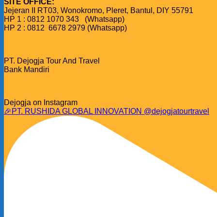
SITE OFFICE:
Jejeran II RT03, Wonokromo, Pleret, Bantul, DIY 55791
HP 1 : 0812 1070 343 (Whatsapp)
HP 2 : 0812 6678 2979 (Whatsapp)
PT. Dejogja Tour And Travel
Bank Mandiri
Dejogja on Instagram
🎉PT. RUSHIDA GLOBAL INNOVATION @dejogjatourtravel