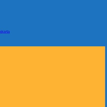
akarta