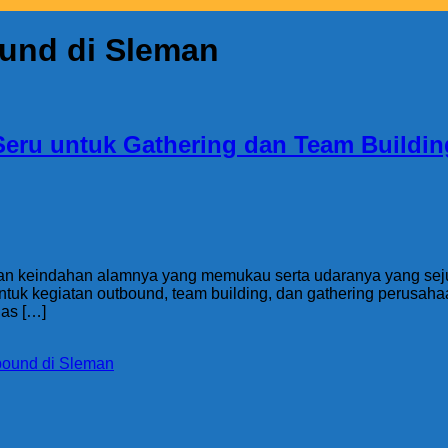
und di Sleman
Seru untuk Gathering dan Team Buildin
gan keindahan alamnya yang memukau serta udaranya yang seju
 untuk kegiatan outbound, team building, dan gathering perusa
las […]
bound di Sleman