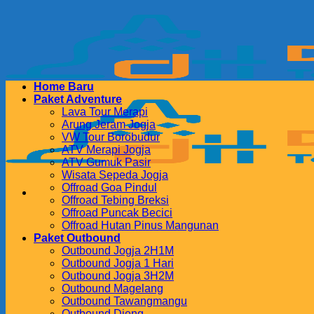
Skip
to
content
Home Baru
Paket Adventure
Lava Tour Merapi
Arung Jeram Jogja
VW Tour Borobudur
ATV Merapi Jogja
ATV Gumuk Pasir
Wisata Sepeda Jogja
Offroad Goa Pindul
Offroad Tebing Breksi
Offroad Puncak Becici
Offroad Hutan Pinus Mangunan
Paket Outbound
Outbound Jogja 2H1M
Outbound Jogja 1 Hari
Outbound Jogja 3H2M
Outbound Magelang
Outbound Tawangmangu
Outbound Dieng