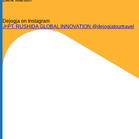
Dejogja on Instagram
🎉PT. RUSHIDA GLOBAL INNOVATION @dejogjatourtravel