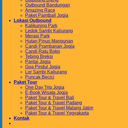
Outbound Bandungan
Amazing Race
Paket Paintball Jogja
Lokasi Outbound
Kalikuning Park
Ledok Sambi Kaliurang
Merapi Park
Hutan Pinus Mangunan
Candi Prambanan Jogja
Candi Ratu Boko
Tebing Breksi
Pantai Jogja
Goa Pindul Jogja
Lor Sambi Kaliurang
Puncak Becici
Paket Tour
One Day Trip Jogja
E-Book Wisata Jogja
Paket Tour & Travel Bali
Paket Tour & Travel Padang
Paket Tour & Travel Malang Jatim
Paket Tour & Travel Yogyakarta
Kontak