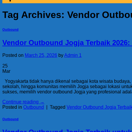
Tag Archives:
Vendor Outbou
Outbound
Vendor Outbound Jogja Terbaik 2026:
Posted on
March 25, 2026
by
Admin 1
25
Mar
Yogyakarta tidak hanya dikenal sebagai kota wisata budaya, t
sekolah, hingga komunitas memilih Jogja sebagai lokasi untu
sukses, memilih vendor outbound Jogja yang profesional adal
Continue reading
→
Posted in
Outbound
|
Tagged
Vendor Outbound Jogja Terbai
Outbound