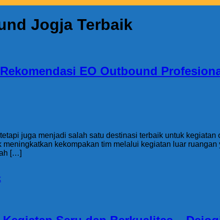
nd Jogja Terbaik
 Rekomendasi EO Outbound Profesiona
etapi juga menjadi salah satu destinasi terbaik untuk kegiata
k meningkatkan kekompakan tim melalui kegiatan luar ruangan 
ah […]
k