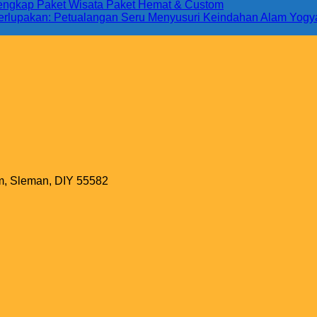
Lengkap Paket Wisata Paket Hemat & Custom
 Terlupakan: Petualangan Seru Menyusuri Keindahan Alam Yogy
m, Sleman, DIY 55582