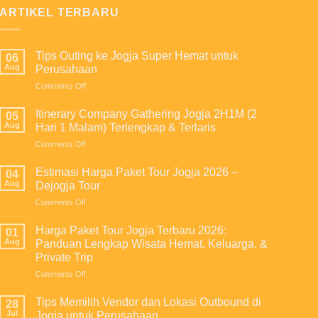
ARTIKEL TERBARU
Tips Outing ke Jogja Super Hemat untuk
06
Aug
Perusahaan
on
Comments Off
Tips
Outing
Itinerary Company Gathering Jogja 2H1M (2
05
ke
Aug
Hari 1 Malam) Terlengkap & Terlaris
Jogja
on
Comments Off
Super
Itinerary
Hemat
Company
untuk
Estimasi Harga Paket Tour Jogja 2026 –
04
Gathering
Perusahaan
Aug
Dejogja Tour
Jogja
on
Comments Off
2H1M
Estimasi
(2
Harga
Hari
Harga Paket Tour Jogja Terbaru 2026:
01
Paket
1
Aug
Panduan Lengkap Wisata Hemat, Keluarga, &
Tour
Malam)
Private Trip
Jogja
Terlengkap
on
Comments Off
2026
&
Harga
–
Terlaris
Paket
Dejogja
Tips Memilih Vendor dan Lokasi Outbound di
28
Tour
Tour
Jul
Jogja untuk Perusahaan