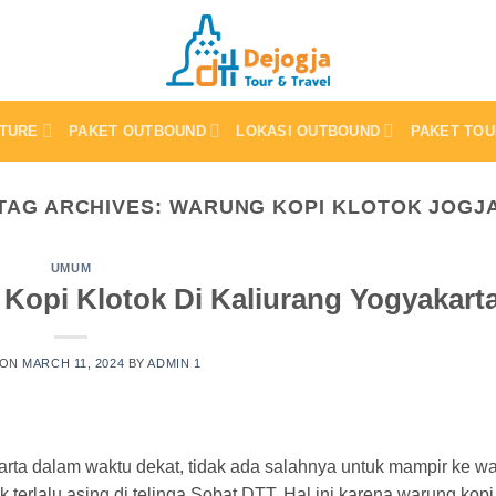
TURE
PAKET OUTBOUND
LOKASI OUTBOUND
PAKET TOU
TAG ARCHIVES:
WARUNG KOPI KLOTOK JOGJ
UMUM
Kopi Klotok Di Kaliurang Yogyakart
 ON
MARCH 11, 2024
BY
ADMIN 1
ta dalam waktu dekat, tidak ada salahnya untuk mampir ke w
 terlalu asing di telinga Sobat DTT. Hal ini karena warung kop