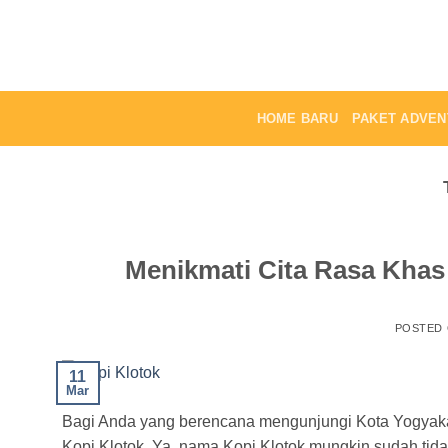
Skip
to
content
HOME BARU
PAKET ADVEN
Menikmati Cita Rasa Khas 
POSTED
11
Mar
Bagi Anda yang berencana mengunjungi Kota Yogyakar
Kopi Klotok. Ya, nama Kopi Klotok mungkin sudah tidak