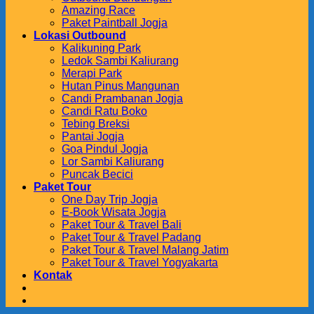
Amazing Race
Paket Paintball Jogja
Lokasi Outbound
Kalikuning Park
Ledok Sambi Kaliurang
Merapi Park
Hutan Pinus Mangunan
Candi Prambanan Jogja
Candi Ratu Boko
Tebing Breksi
Pantai Jogja
Goa Pindul Jogja
Lor Sambi Kaliurang
Puncak Becici
Paket Tour
One Day Trip Jogja
E-Book Wisata Jogja
Paket Tour & Travel Bali
Paket Tour & Travel Padang
Paket Tour & Travel Malang Jatim
Paket Tour & Travel Yogyakarta
Kontak