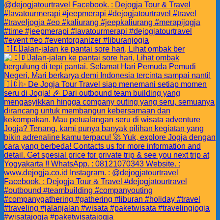
🇮🇩Jalan-jalan ke pantai sore hari, Lihat ombak ber