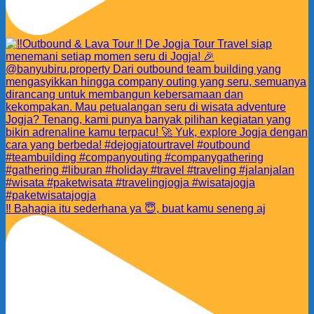
‼️ Bahagia itu sederhana ya 😇, buat kamu seneng aj