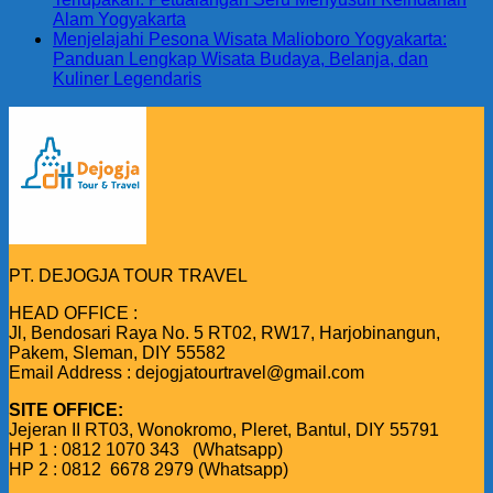
Alam Yogyakarta
Menjelajahi Pesona Wisata Malioboro Yogyakarta:
Panduan Lengkap Wisata Budaya, Belanja, dan
Kuliner Legendaris
PT. DEJOGJA TOUR TRAVEL
HEAD OFFICE :
Jl, Bendosari Raya No. 5 RT02, RW17, Harjobinangun,
Pakem, Sleman, DIY 55582
Email Address : dejogjatourtravel@gmail.com
SITE OFFICE:
Jejeran II RT03, Wonokromo, Pleret, Bantul, DIY 55791
HP 1 : 0812 1070 343 (Whatsapp)
HP 2 : 0812 6678 2979 (Whatsapp)