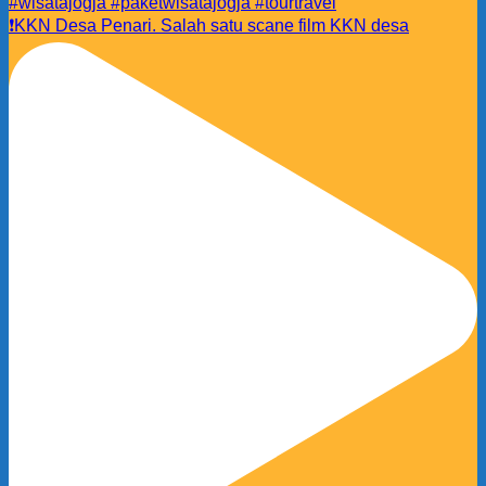
❗️KKN Desa Penari. Salah satu scane film KKN desa