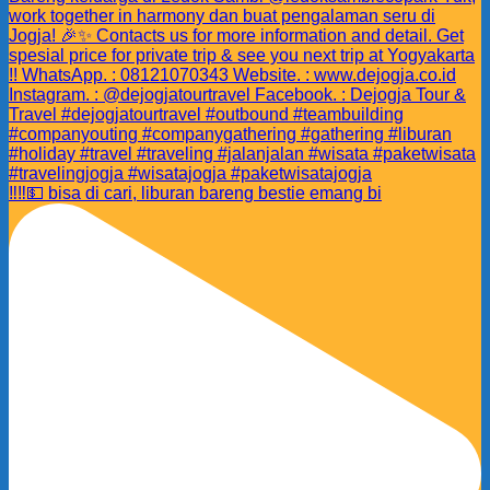
‼️‼️💵 bisa di cari, liburan bareng bestie emang bi