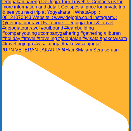
❗️UPN VETERAN JAKARTA ❗️4Hari 3Malam Seru seruan