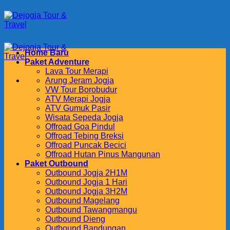
Skip
to
content
Home Baru
Paket Adventure
Lava Tour Merapi
Arung Jeram Jogja
VW Tour Borobudur
ATV Merapi Jogja
ATV Gumuk Pasir
Wisata Sepeda Jogja
Offroad Goa Pindul
Offroad Tebing Breksi
Offroad Puncak Becici
Offroad Hutan Pinus Mangunan
Paket Outbound
Outbound Jogja 2H1M
Outbound Jogja 1 Hari
Outbound Jogja 3H2M
Outbound Magelang
Outbound Tawangmangu
Outbound Dieng
Outbound Bandungan