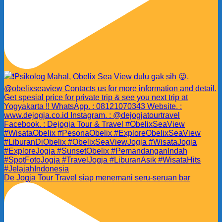
De Jogja Tour Travel siap menemani seru-seruan bar