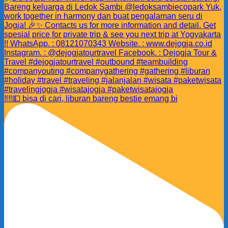
‼️‼️💵 bisa di cari, liburan bareng bestie emang bi