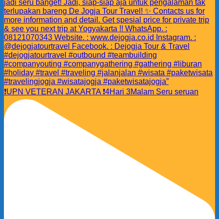
❗️UPN VETERAN JAKARTA ❗️4Hari 3Malam Seru seruan