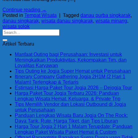
Continue reading
→
Posted in
Tempat Wisata
|
Tagged
danau purba singkarak
,
danau singkarak
,
wisata danau singkarak
,
wisata minang
,
wisata solok
Artikel Terbaru
Manfaat Outing bagi Perusahaan: Investasi untuk
Meningkatkan Produktivitas, Kekompakan Tim, dan
Loyalitas Karyawan
Tips Outing ke Jogja Super Hemat untuk Perusahaan
Itinerary Company Gathering Jogja 2H1M (2 Hari 1
Malam) Terlengkap & Terlaris
Estimasi Harga Paket Tour Jogja 2026 – Dejogja Tour
Harga Paket Tour Jogja Terbaru 2026: Panduan
Lengkap Wisata Hemat, Keluarga, & Private Trip
Tips Memilih Vendor dan Lokasi Outbound di Jogja
untuk Perusahaan
Panduan Lengkap Wisata Baru Jogja On The Rock:
Daya Tarik, Rute, Harga Tiket, dan Tips Liburan
Harga Tour Jogja 2 Hari 1 Malam Terupdate: Panduan
Lengkap Paket Wisata Paket Hemat & Custom
Offroad Parangtritis Bagaikan Surga Dunia yang Tidak