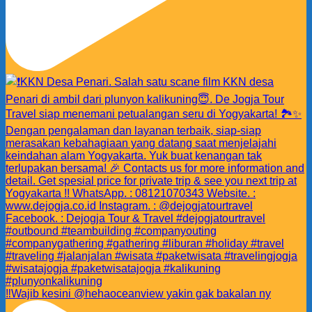
‼️Wajib kesini @hehaoceanview yakin gak bakalan ny