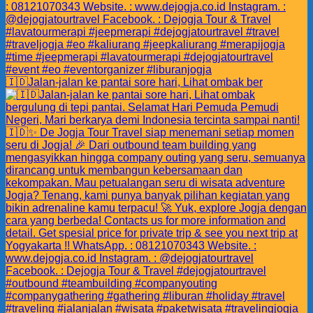
🇮🇩Jalan-jalan ke pantai sore hari, Lihat ombak ber