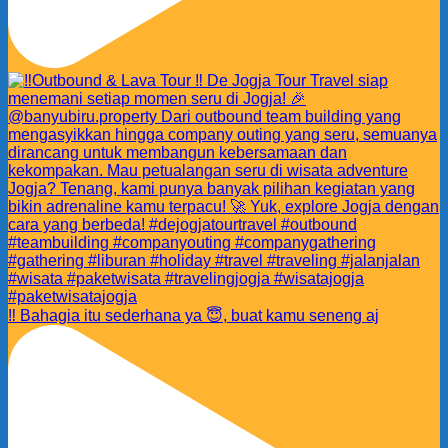
‼️ Bahagia itu sederhana ya 😇, buat kamu seneng aj