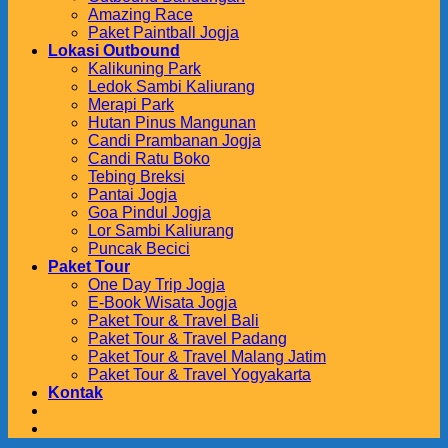
Amazing Race
Paket Paintball Jogja
Lokasi Outbound
Kalikuning Park
Ledok Sambi Kaliurang
Merapi Park
Hutan Pinus Mangunan
Candi Prambanan Jogja
Candi Ratu Boko
Tebing Breksi
Pantai Jogja
Goa Pindul Jogja
Lor Sambi Kaliurang
Puncak Becici
Paket Tour
One Day Trip Jogja
E-Book Wisata Jogja
Paket Tour & Travel Bali
Paket Tour & Travel Padang
Paket Tour & Travel Malang Jatim
Paket Tour & Travel Yogyakarta
Kontak