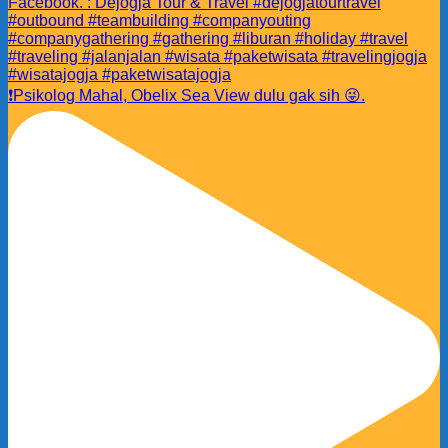
❗️Psikolog Mahal, Obelix Sea View dulu gak sih 😜.