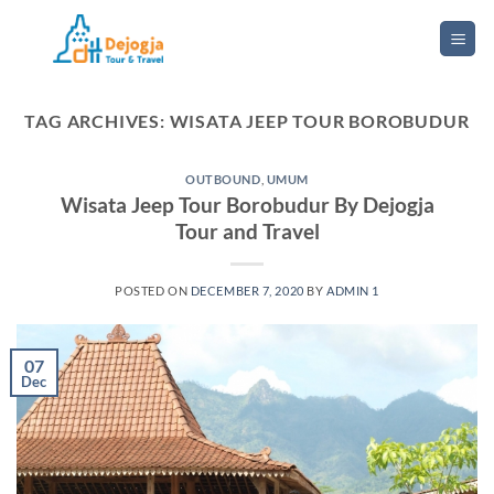
Skip
to
content
TAG ARCHIVES:
WISATA JEEP TOUR BOROBUDUR
OUTBOUND
,
UMUM
Wisata Jeep Tour Borobudur By Dejogja
Tour and Travel
POSTED ON
DECEMBER 7, 2020
BY
ADMIN 1
07
Dec