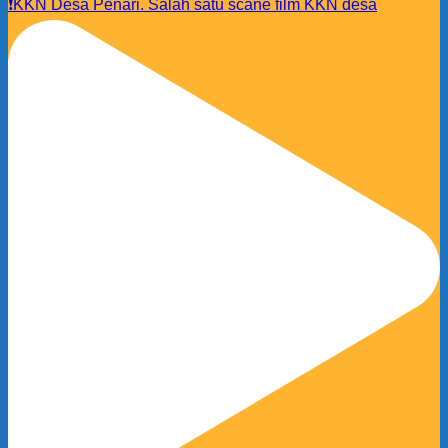
❗️KKN Desa Penari. Salah satu scane film KKN desa