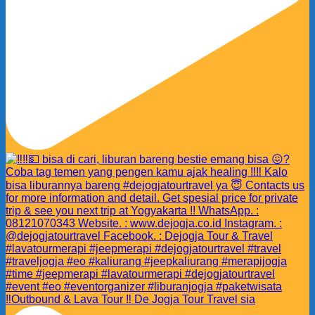
‼️Outbound & Lava Tour ‼️ De Jogja Tour Travel sia