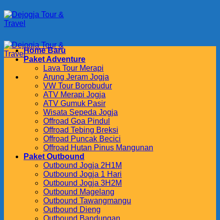
Skip
to
content
Home Baru
Paket Adventure
Lava Tour Merapi
Arung Jeram Jogja
VW Tour Borobudur
ATV Merapi Jogja
ATV Gumuk Pasir
Wisata Sepeda Jogja
Offroad Goa Pindul
Offroad Tebing Breksi
Offroad Puncak Becici
Offroad Hutan Pinus Mangunan
Paket Outbound
Outbound Jogja 2H1M
Outbound Jogja 1 Hari
Outbound Jogja 3H2M
Outbound Magelang
Outbound Tawangmangu
Outbound Dieng
Outbound Bandungan