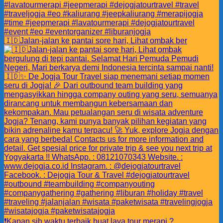
🇮🇩Jalan-jalan ke pantai sore hari, Lihat ombak ber
❗️Kapan sih waktu terbaik buat lava tour merapi ?