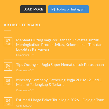
LOAD MORE
Follow on Instagram
ARTIKEL TERBARU
Manfaat Outing bagi Perusahaan: Investasi untuk
07
Aug
Meningkatkan Produktivitas, Kekompakan Tim, dan
Loyalitas Karyawan
on
Comments Off
Manfaat
Outing
Tips Outing ke Jogja Super Hemat untuk Perusahaan
06
bagi
Aug
on
Comments Off
Perusahaan:
Tips
Investasi
Outing
Itinerary Company Gathering Jogja 2H1M (2 Hari 1
untuk
05
ke
Aug
Malam) Terlengkap & Terlaris
Meningkatkan
Jogja
Produktivitas,
on
Comments Off
Super
Kekompakan
Itinerary
Hemat
Tim,
Company
Estimasi Harga Paket Tour Jogja 2026 – Dejogja Tour
untuk
04
dan
Gathering
Perusahaan
Aug
Loyalitas
on
Comments Off
Jogja
Karyawan