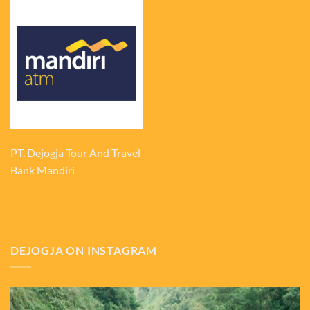
PT. Dejogja Tour And Travel
Bank Mandiri
DEJOGJA ON INSTAGRAM