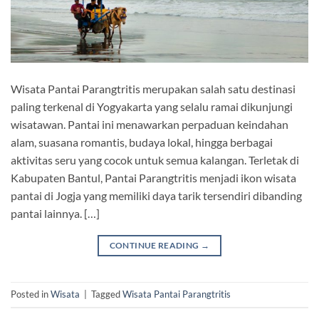
Wisata Pantai Parangtritis merupakan salah satu destinasi
paling terkenal di Yogyakarta yang selalu ramai dikunjungi
wisatawan. Pantai ini menawarkan perpaduan keindahan
alam, suasana romantis, budaya lokal, hingga berbagai
aktivitas seru yang cocok untuk semua kalangan. Terletak di
Kabupaten Bantul, Pantai Parangtritis menjadi ikon wisata
pantai di Jogja yang memiliki daya tarik tersendiri dibanding
pantai lainnya. […]
CONTINUE READING
→
Posted in
Wisata
|
Tagged
Wisata Pantai Parangtritis