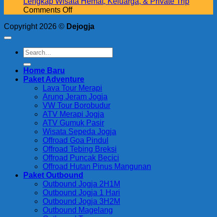
Tour
1
Lengkap Wisata Hemat, Keluarga, & Private Trip
Jogja
on
Malam)
Comments Off
2026
Harga
Terlengkap
Copyright 2026 ©
Dejogja
–
Paket
&
Dejogja
Tour
Terlaris
Tour
Jogja
Terbaru
2026:
Home Baru
Panduan
Paket Adventure
Lengkap
Lava Tour Merapi
Wisata
Arung Jeram Jogja
Hemat,
VW Tour Borobudur
Keluarga,
ATV Merapi Jogja
&
ATV Gumuk Pasir
Private
Wisata Sepeda Jogja
Trip
Offroad Goa Pindul
Offroad Tebing Breksi
Offroad Puncak Becici
Offroad Hutan Pinus Mangunan
Paket Outbound
Outbound Jogja 2H1M
Outbound Jogja 1 Hari
Outbound Jogja 3H2M
Outbound Magelang