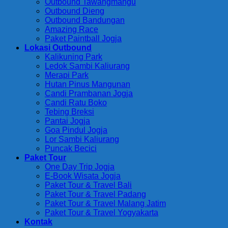
Outbound Tawangmangu
Outbound Dieng
Outbound Bandungan
Amazing Race
Paket Paintball Jogja
Lokasi Outbound
Kalikuning Park
Ledok Sambi Kaliurang
Merapi Park
Hutan Pinus Mangunan
Candi Prambanan Jogja
Candi Ratu Boko
Tebing Breksi
Pantai Jogja
Goa Pindul Jogja
Lor Sambi Kaliurang
Puncak Becici
Paket Tour
One Day Trip Jogja
E-Book Wisata Jogja
Paket Tour & Travel Bali
Paket Tour & Travel Padang
Paket Tour & Travel Malang Jatim
Paket Tour & Travel Yogyakarta
Kontak