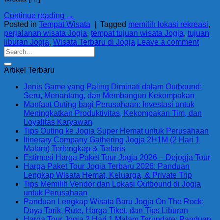
Continue reading
→
Posted in
Tempat Wisata
|
Tagged
memilih lokasi rekreasi
,
perjalanan wisata Jogja
,
tempat tujuan wisata Jogja
,
tujuan
liburan Jogja
,
Wisata Terbaru di Jogja
Leave a comment
Artikel Terbaru
Jenis Game yang Paling Diminati dalam Outbound:
Seru, Menantang, dan Membangun Kekompakan
Manfaat Outing bagi Perusahaan: Investasi untuk
Meningkatkan Produktivitas, Kekompakan Tim, dan
Loyalitas Karyawan
Tips Outing ke Jogja Super Hemat untuk Perusahaan
Itinerary Company Gathering Jogja 2H1M (2 Hari 1
Malam) Terlengkap & Terlaris
Estimasi Harga Paket Tour Jogja 2026 – Dejogja Tour
Harga Paket Tour Jogja Terbaru 2026: Panduan
Lengkap Wisata Hemat, Keluarga, & Private Trip
Tips Memilih Vendor dan Lokasi Outbound di Jogja
untuk Perusahaan
Panduan Lengkap Wisata Baru Jogja On The Rock:
Daya Tarik, Rute, Harga Tiket, dan Tips Liburan
Harga Tour Jogja 2 Hari 1 Malam Terupdate: Panduan