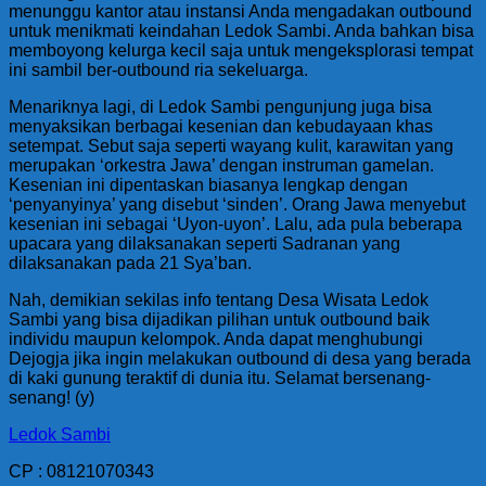
menunggu kantor atau instansi Anda mengadakan outbound
untuk menikmati keindahan Ledok Sambi. Anda bahkan bisa
memboyong kelurga kecil saja untuk mengeksplorasi tempat
ini sambil ber-outbound ria sekeluarga.
Menariknya lagi, di Ledok Sambi pengunjung juga bisa
menyaksikan berbagai kesenian dan kebudayaan khas
setempat. Sebut saja seperti wayang kulit, karawitan yang
merupakan ‘orkestra Jawa’ dengan instruman gamelan.
Kesenian ini dipentaskan biasanya lengkap dengan
‘penyanyinya’ yang disebut ‘sinden’. Orang Jawa menyebut
kesenian ini sebagai ‘Uyon-uyon’. Lalu, ada pula beberapa
upacara yang dilaksanakan seperti Sadranan yang
dilaksanakan pada 21 Sya’ban.
Nah, demikian sekilas info tentang Desa Wisata Ledok
Sambi yang bisa dijadikan pilihan untuk outbound baik
individu maupun kelompok. Anda dapat menghubungi
Dejogja jika ingin melakukan outbound di desa yang berada
di kaki gunung teraktif di dunia itu. Selamat bersenang-
senang! (y)
Ledok Sambi
CP : 08121070343