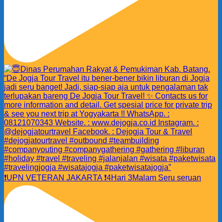
❗️UPN VETERAN JAKARTA ❗️4Hari 3Malam Seru seruan