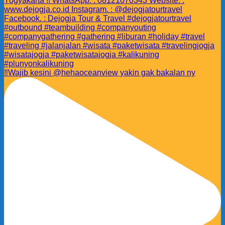
‼️Wajib kesini @hehaoceanview yakin gak bakalan ny