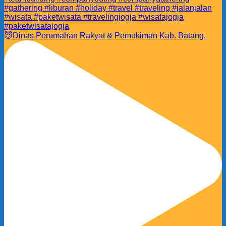
😇Dinas Perumahan Rakyat & Pemukiman Kab. Batang.