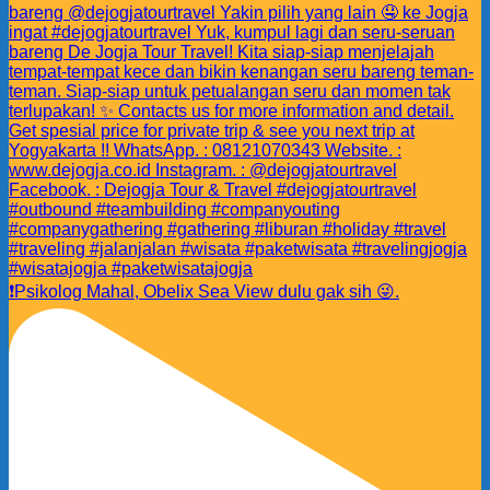
❗️Psikolog Mahal, Obelix Sea View dulu gak sih 😜.