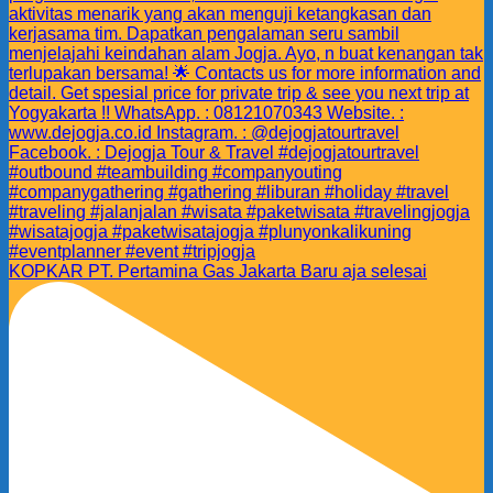
KOPKAR PT. Pertamina Gas Jakarta Baru aja selesai