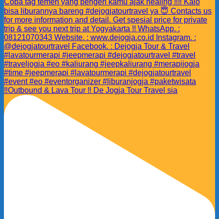
‼️Outbound & Lava Tour ‼️ De Jogja Tour Travel sia