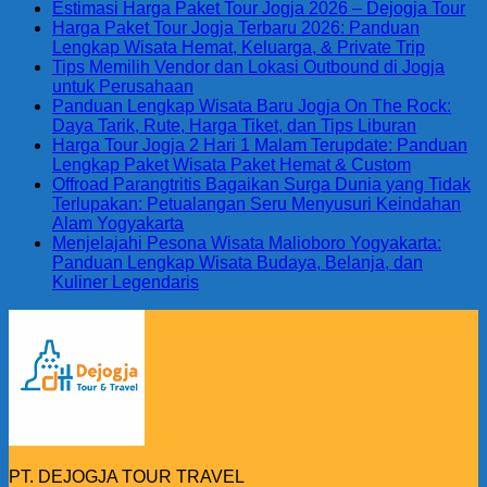
Estimasi Harga Paket Tour Jogja 2026 – Dejogja Tour
Harga Paket Tour Jogja Terbaru 2026: Panduan
Lengkap Wisata Hemat, Keluarga, & Private Trip
Tips Memilih Vendor dan Lokasi Outbound di Jogja
untuk Perusahaan
Panduan Lengkap Wisata Baru Jogja On The Rock:
Daya Tarik, Rute, Harga Tiket, dan Tips Liburan
Harga Tour Jogja 2 Hari 1 Malam Terupdate: Panduan
Lengkap Paket Wisata Paket Hemat & Custom
Offroad Parangtritis Bagaikan Surga Dunia yang Tidak
Terlupakan: Petualangan Seru Menyusuri Keindahan
Alam Yogyakarta
Menjelajahi Pesona Wisata Malioboro Yogyakarta:
Panduan Lengkap Wisata Budaya, Belanja, dan
Kuliner Legendaris
PT. DEJOGJA TOUR TRAVEL