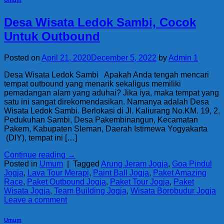
Desa Wisata Ledok Sambi, Cocok
Untuk Outbound
Posted on
April 21, 2020
December 5, 2022
by
Admin 1
Desa Wisata Ledok Sambi Apakah Anda tengah mencari
tempat outbound yang menarik sekaligus memiliki
pemadangan alam yang aduhai? Jika iya, maka tempat yang
satu ini sangat direkomendasikan. Namanya adalah Desa
Wisata Ledok Sambi. Berlokasi di Jl. Kaliurang No.KM. 19, 2,
Pedukuhan Sambi, Desa Pakembinangun, Kecamatan
Pakem, Kabupaten Sleman, Daerah Istimewa Yogyakarta
(DIY), tempat ini […]
Continue reading
→
Posted in
Umum
|
Tagged
Arung Jeram Jogja
,
Goa Pindul
Jogja
,
Lava Tour Merapi
,
Paint Ball Jogja
,
Paket Amazing
Race
,
Paket Outbound Jogja
,
Paket Tour Jogja
,
Paket
Wisata Jogja
,
Team Building Jogja
,
Wisata Borobudur Jogja
Leave a comment
Umum