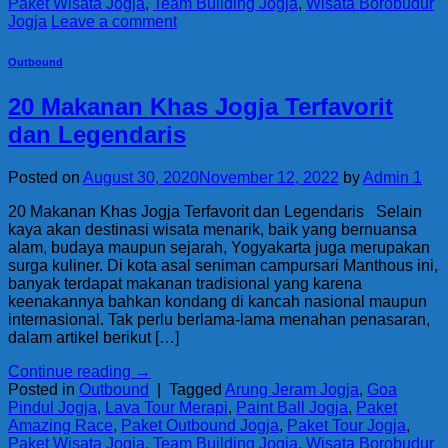
Paket Wisata Jogja
,
Team Building Jogja
,
Wisata Borobudur
Jogja
Leave a comment
Outbound
20 Makanan Khas Jogja Terfavorit
dan Legendaris
Posted on
August 30, 2020
November 12, 2022
by
Admin 1
20 Makanan Khas Jogja Terfavorit dan Legendaris Selain
kaya akan destinasi wisata menarik, baik yang bernuansa
alam, budaya maupun sejarah, Yogyakarta juga merupakan
surga kuliner. Di kota asal seniman campursari Manthous ini,
banyak terdapat makanan tradisional yang karena
keenakannya bahkan kondang di kancah nasional maupun
internasional. Tak perlu berlama-lama menahan penasaran,
dalam artikel berikut […]
Continue reading
→
Posted in
Outbound
|
Tagged
Arung Jeram Jogja
,
Goa
Pindul Jogja
,
Lava Tour Merapi
,
Paint Ball Jogja
,
Paket
Amazing Race
,
Paket Outbound Jogja
,
Paket Tour Jogja
,
Paket Wisata Jogja
,
Team Building Jogja
,
Wisata Borobudur