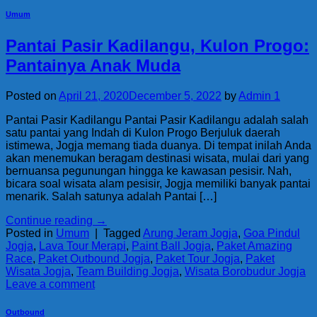
Umum
Pantai Pasir Kadilangu, Kulon Progo:
Pantainya Anak Muda
Posted on
April 21, 2020
December 5, 2022
by
Admin 1
Pantai Pasir Kadilangu Pantai Pasir Kadilangu adalah salah
satu pantai yang Indah di Kulon Progo Berjuluk daerah
istimewa, Jogja memang tiada duanya. Di tempat inilah Anda
akan menemukan beragam destinasi wisata, mulai dari yang
bernuansa pegunungan hingga ke kawasan pesisir. Nah,
bicara soal wisata alam pesisir, Jogja memiliki banyak pantai
menarik. Salah satunya adalah Pantai […]
Continue reading
→
Posted in
Umum
|
Tagged
Arung Jeram Jogja
,
Goa Pindul
Jogja
,
Lava Tour Merapi
,
Paint Ball Jogja
,
Paket Amazing
Race
,
Paket Outbound Jogja
,
Paket Tour Jogja
,
Paket
Wisata Jogja
,
Team Building Jogja
,
Wisata Borobudur Jogja
Leave a comment
Outbound