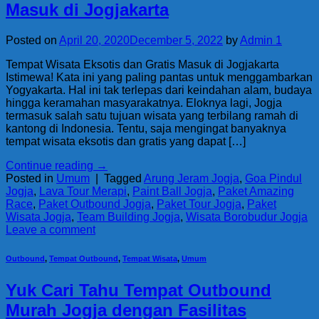
Masuk di Jogjakarta
Posted on
April 20, 2020
December 5, 2022
by
Admin 1
Tempat Wisata Eksotis dan Gratis Masuk di Jogjakarta
Istimewa! Kata ini yang paling pantas untuk menggambarkan
Yogyakarta. Hal ini tak terlepas dari keindahan alam, budaya
hingga keramahan masyarakatnya. Eloknya lagi, Jogja
termasuk salah satu tujuan wisata yang terbilang ramah di
kantong di Indonesia. Tentu, saja mengingat banyaknya
tempat wisata eksotis dan gratis yang dapat […]
Continue reading
→
Posted in
Umum
|
Tagged
Arung Jeram Jogja
,
Goa Pindul
Jogja
,
Lava Tour Merapi
,
Paint Ball Jogja
,
Paket Amazing
Race
,
Paket Outbound Jogja
,
Paket Tour Jogja
,
Paket
Wisata Jogja
,
Team Building Jogja
,
Wisata Borobudur Jogja
Leave a comment
Outbound
,
Tempat Outbound
,
Tempat Wisata
,
Umum
Yuk Cari Tahu Tempat Outbound
Murah Jogja dengan Fasilitas