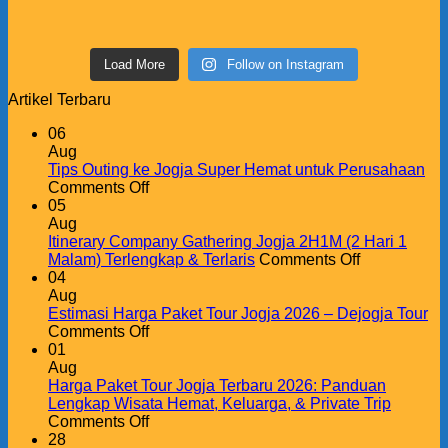
Load More
Follow on Instagram
Artikel Terbaru
06
Aug
Tips Outing ke Jogja Super Hemat untuk Perusahaan
on
Comments Off
Tips
05
Outing
Aug
ke
Itinerary Company Gathering Jogja 2H1M (2 Hari 1
Jogja
on
Malam) Terlengkap & Terlaris
Comments Off
Super
Itinerary
04
Hemat
Company
Aug
untuk
Gathering
Estimasi Harga Paket Tour Jogja 2026 – Dejogja Tour
Perusahaan
on
Jogja
Comments Off
Estimasi
2H1M
01
Harga
(2
Aug
Paket
Hari
Harga Paket Tour Jogja Terbaru 2026: Panduan
Tour
1
Lengkap Wisata Hemat, Keluarga, & Private Trip
Jogja
on
Malam)
Comments Off
2026
Harga
Terlengkap
28