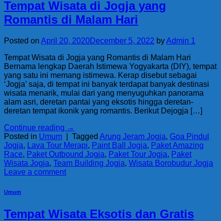
Tempat Wisata di Jogja yang
Romantis di Malam Hari
Posted on
April 20, 2020
December 5, 2022
by
Admin 1
Tempat Wisata di Jogja yang Romantis di Malam Hari
Bernama lengkap Daerah Istimewa Yogyakarta (DIY), tempat
yang satu ini memang istimewa. Kerap disebut sebagai
‘Jogja’ saja, di tempat ini banyak terdapat banyak destinasi
wisata menarik, mulai dari yang menyuguhkan panorama
alam asri, deretan pantai yang eksotis hingga deretan-
deretan tempat ikonik yang romantis. Berikut Dejogja […]
Continue reading
→
Posted in
Umum
|
Tagged
Arung Jeram Jogja
,
Goa Pindul
Jogja
,
Lava Tour Merapi
,
Paint Ball Jogja
,
Paket Amazing
Race
,
Paket Outbound Jogja
,
Paket Tour Jogja
,
Paket
Wisata Jogja
,
Team Building Jogja
,
Wisata Borobudur Jogja
Leave a comment
Umum
Tempat Wisata Eksotis dan Gratis