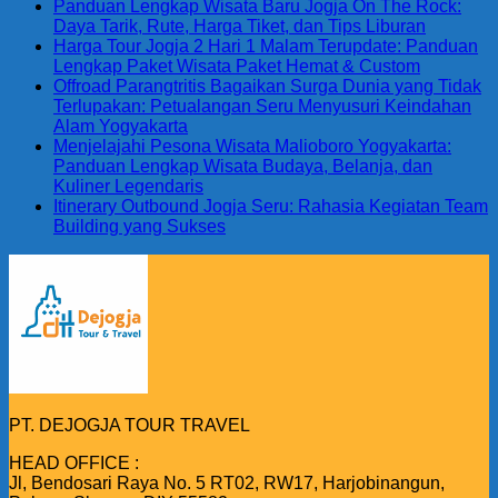
Panduan Lengkap Wisata Baru Jogja On The Rock:
Daya Tarik, Rute, Harga Tiket, dan Tips Liburan
Harga Tour Jogja 2 Hari 1 Malam Terupdate: Panduan
Lengkap Paket Wisata Paket Hemat & Custom
Offroad Parangtritis Bagaikan Surga Dunia yang Tidak
Terlupakan: Petualangan Seru Menyusuri Keindahan
Alam Yogyakarta
Menjelajahi Pesona Wisata Malioboro Yogyakarta:
Panduan Lengkap Wisata Budaya, Belanja, dan
Kuliner Legendaris
Itinerary Outbound Jogja Seru: Rahasia Kegiatan Team
Building yang Sukses
PT. DEJOGJA TOUR TRAVEL
HEAD OFFICE :
Jl, Bendosari Raya No. 5 RT02, RW17, Harjobinangun,