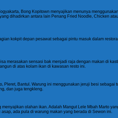
Yogyakarta, Bong Kopitown menyajikan menunya menggunakan 
ang dihadirkan antara lain Penang Fried Noodle, Chicken ata
agian kokpit depan pesawat sebagai pintu masuk dalam restora
bisa merasakan sensasi bak menjadi raja dengan makan di kast
ngun di atas kolam ikan di kawasan resto ini.
, Pleret, Bantul. Warung ini menggunakan jeruji besi sebagai t
ng, dan juga tengkleng.
g menyajikan olahan ikan. Adalah Mangut Lele Mbah Marto ya
a di asap, ada pula di warung makan yang berada di Sewon ini.