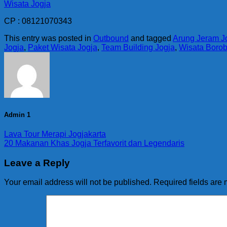
Wisata Jogja
CP : 08121070343
This entry was posted in
Outbound
and tagged
Arung Jeram J
Jogja
,
Paket Wisata Jogja
,
Team Building Jogja
,
Wisata Borob
Admin 1
Lava Tour Merapi Jogjakarta
20 Makanan Khas Jogja Terfavorit dan Legendaris
Leave a Reply
Your email address will not be published.
Required fields are