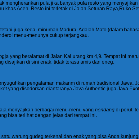
Tak mengherankan pula jika banyak pula resto yang menyajikan 
has Aceh. Resto ini terletak di Jalan Seturan Raya,Ruko Set
 tetapi juga kedai minuman Madura. Adalah Mato (dalam baha
anderol menu-menunya cukup terjangkau.
gja yang beralamat di Jalan Kaliurang km 4,9. Tempat ini me
 disajikan di sini enak, tidak terasa amis dan eneg.
 menyuguhkan pengalaman makanm di rumah tradisional Jawa, J
et yang disodorkan diantaranya Java Authentic juga Java Exot
ak saja menyajikan berbagai menu-menu yang
nendang
di perut, t
isa terlihat dengan jelas dari tempat ini.
satu warung gudeg terkenal dan enak yang bisa Anda kunjungi