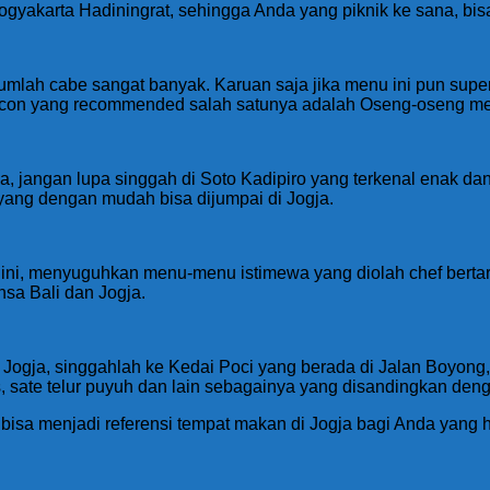
ogyakarta Hadiningrat, sehingga Anda yang piknik ke sana, bis
ah cabe sangat banyak. Karuan saja jika menu ini pun super 
con yang recommended salah satunya adalah Oseng-oseng mer
jangan lupa singgah di Soto Kadipiro yang terkenal enak dan 
a yang dengan mudah bisa dijumpai di Jogja.
ini, menyuguhkan menu-menu istimewa yang diolah chef bertara
sa Bali dan Jogja.
o Jogja, singgahlah ke Kedai Poci yang berada di Jalan Boyo
us, sate telur puyuh dan lain sebagainya yang disandingkan de
bisa menjadi referensi tempat makan di Jogja bagi Anda yang h