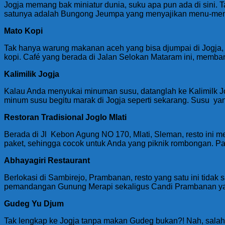
Jogja memang bak miniatur dunia, suku apa pun ada di sini. 
satunya adalah Bungong Jeumpa yang menyajikan menu-menu k
Mato Kopi
Tak hanya warung makanan aceh yang bisa djumpai di Jogja,
kopi. Café yang berada di Jalan Selokan Mataram ini, memb
Kalimilik Jogja
Kalau Anda menyukai minuman susu, datanglah ke Kalimilk Jo
minum susu begitu marak di Jogja seperti sekarang. Susu yang
Restoran Tradisional Joglo Mlati
Berada di Jl Kebon Agung NO 170, Mlati, Sleman, resto ini
paket, sehingga cocok untuk Anda yang piknik rombongan. Pak
Abhayagiri Restaurant
Berlokasi di Sambirejo, Prambanan, resto yang satu ini tid
pemandangan Gunung Merapi sekaligus Candi Prambanan yang b
Gudeg Yu Djum
Tak lengkap ke Jogja tanpa makan Gudeg bukan?! Nah, salah 