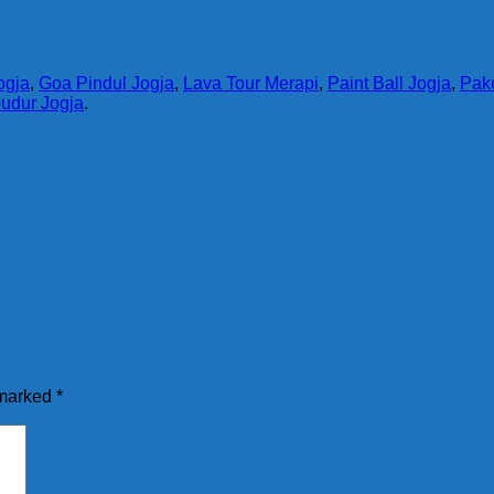
ogja
,
Goa Pindul Jogja
,
Lava Tour Merapi
,
Paint Ball Jogja
,
Pak
udur Jogja
.
 marked
*