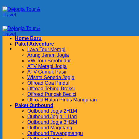
Skip
to
content
Home Baru
Paket Adventure
Lava Tour Merapi
Arung Jeram Jogja
VW Tour Borobudur
ATV Merapi Jogja
ATV Gumuk Pasir
Wisata Sepeda Jogja
Offroad Goa Pindul
Offroad Tebing Breksi
Offroad Puncak Becici
Offroad Hutan Pinus Mangunan
Paket Outbound
Outbound Jogja 2H1M
Outbound Jogja 1 Hari
Outbound Jogja 3H2M
Outbound Magelang
Outbound Tawangmangu
Outbound Dieng