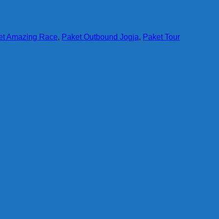
et Amazing Race
,
Paket Outbound Jogja
,
Paket Tour