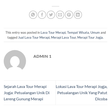
This entry was posted in
Lava Tour Merapi
,
Tempat Wisata
,
Umum
and
tagged
Jual Lava Tour Merapi
,
Merapi Lava Tour
,
Merapi Tour Jogja
.
ADMIN 1
Sejarah Lava Tour Merapi
Lokasi Lava Tour Merapi Jogja,
Jogja: Petualangan Unik Di
Petualangan Unik Yang Patut
Lereng Gunung Merapi
Dicoba