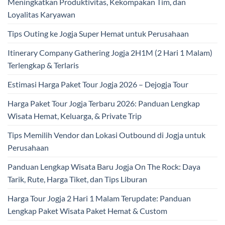
Meningkatkan Produktivitas, Kekompakan Tim, dan
Loyalitas Karyawan
Tips Outing ke Jogja Super Hemat untuk Perusahaan
Itinerary Company Gathering Jogja 2H1M (2 Hari 1 Malam)
Terlengkap & Terlaris
Estimasi Harga Paket Tour Jogja 2026 – Dejogja Tour
Harga Paket Tour Jogja Terbaru 2026: Panduan Lengkap
Wisata Hemat, Keluarga, & Private Trip
Tips Memilih Vendor dan Lokasi Outbound di Jogja untuk
Perusahaan
Panduan Lengkap Wisata Baru Jogja On The Rock: Daya
Tarik, Rute, Harga Tiket, dan Tips Liburan
Harga Tour Jogja 2 Hari 1 Malam Terupdate: Panduan
Lengkap Paket Wisata Paket Hemat & Custom