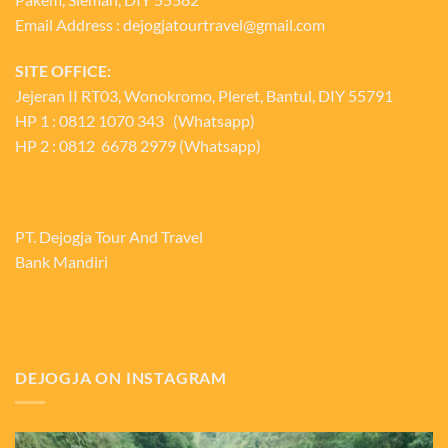
Email Address : dejogjatourtravel@gmail.com
SITE OFFICE:
Jejeran II RT03, Wonokromo, Pleret, Bantul, DIY 55791
HP 1 : 0812 1070 343 (Whatsapp)
HP 2 : 0812 6678 2979 (Whatsapp)
PT. Dejogja Tour And Travel
Bank Mandiri
DEJOGJA ON INSTAGRAM