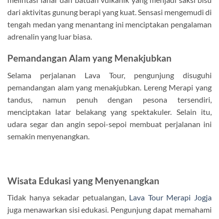
dari aktivitas gunung berapi yang kuat. Sensasi mengemudi di
tengah medan yang menantang ini menciptakan pengalaman
adrenalin yang luar biasa.
Pemandangan Alam yang Menakjubkan
Selama perjalanan Lava Tour, pengunjung disuguhi
pemandangan alam yang menakjubkan. Lereng Merapi yang
tandus, namun penuh dengan pesona tersendiri,
menciptakan latar belakang yang spektakuler. Selain itu,
udara segar dan angin sepoi-sepoi membuat perjalanan ini
semakin menyenangkan.
Wisata Edukasi yang Menyenangkan
Tidak hanya sekadar petualangan,
Lava Tour Merapi Jogja
juga menawarkan sisi edukasi. Pengunjung dapat memahami