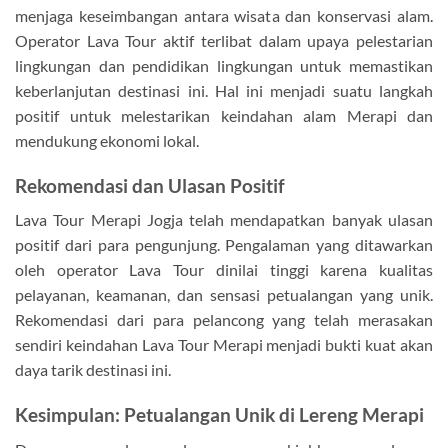
menjaga keseimbangan antara wisata dan konservasi alam.
Operator Lava Tour aktif terlibat dalam upaya pelestarian
lingkungan dan pendidikan lingkungan untuk memastikan
keberlanjutan destinasi ini. Hal ini menjadi suatu langkah
positif untuk melestarikan keindahan alam Merapi dan
mendukung ekonomi lokal.
Rekomendasi dan Ulasan Positif
Lava Tour Merapi Jogja telah mendapatkan banyak ulasan
positif dari para pengunjung. Pengalaman yang ditawarkan
oleh operator Lava Tour dinilai tinggi karena kualitas
pelayanan, keamanan, dan sensasi petualangan yang unik.
Rekomendasi dari para pelancong yang telah merasakan
sendiri keindahan Lava Tour Merapi menjadi bukti kuat akan
daya tarik destinasi ini.
Kesimpulan: Petualangan Unik di Lereng Merapi