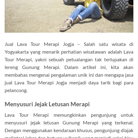
Jual Lava Tour Merapi Jogja – Salah satu wisata di
Yogyakarta yang menarik perhatian wisatawan adalah Lava
Tour Merapi, yakni sebuah petualangan tak terlupakan di
lereng Gunung Merapi. Dalam artikel ini, kita akan
membahas mengenai pengalaman unik ini dan mengapa jasa
jual Lava Tour Merapi Jogja menjadi daya tarik bagi para
pelancong.
Menyusuri Jejak Letusan Merapi
Lava Tour Merapi memungkinkan pengunjung untuk
menyusuri jejak letusan Gunung Merapi yang terkenal.
Dengan menggunakan kendaraan khusus, pengunjung diajak
melintasi lahar dan batuan vulkanik yang menjadi saksi bisu