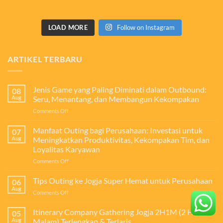
LOAD MORE
Follow on Instagram
ARTIKEL TERBARU
Jenis Game yang Paling Diminati dalam Outbound:
08
Aug
Seru, Menantang, dan Membangun Kekompakan
on
Comments Off
Jenis
Game
Manfaat Outing bagi Perusahaan: Investasi untuk
07
yang
Aug
Meningkatkan Produktivitas, Kekompakan Tim, dan
Paling
Loyalitas Karyawan
Diminati
on
Comments Off
dalam
Manfaat
Outbound:
Outing
Seru,
Tips Outing ke Jogja Super Hemat untuk Perusahaan
06
bagi
Menantang,
Aug
on
Comments Off
Perusahaan:
dan
Tips
Investasi
Membangun
Outing
Itinerary Company Gathering Jogja 2H1M (2 Hari 1
untuk
05
Kekompakan
ke
Aug
Malam) Terlengkap & Terlaris
Meningkatkan