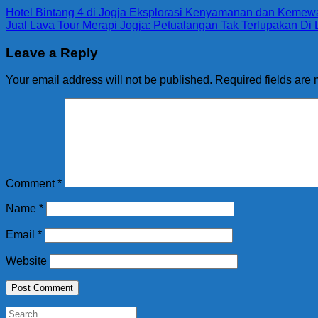
Hotel Bintang 4 di Jogja Eksplorasi Kenyamanan dan Keme
Jual Lava Tour Merapi Jogja: Petualangan Tak Terlupakan Di
Leave a Reply
Your email address will not be published.
Required fields are
Comment
*
Name
*
Email
*
Website