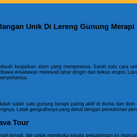
alangan Unik Di Lereng Gunung Merapi
ebuah keajaiban alam yang mempesona. Salah satu cara unik
bawa wisatawan melewati lahar dingin dan bekas erupsi, Lava
menyertainya.
dalah salah satu gunung berapi paling aktif di dunia dan ik
erengnya. Letak geografisnya yang dekat dengan pemukiman pe
ava Tour
ernah terjadi. Ide untuk membuka wisata petualangan ini muncul