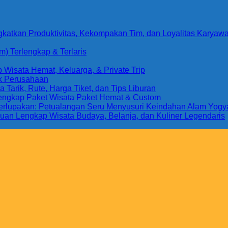
gkatkan Produktivitas, Kekompakan Tim, dan Loyalitas Karyaw
) Terlengkap & Terlaris
Wisata Hemat, Keluarga, & Private Trip
uk Perusahaan
arik, Rute, Harga Tiket, dan Tips Liburan
Lengkap Paket Wisata Paket Hemat & Custom
 Terlupakan: Petualangan Seru Menyusuri Keindahan Alam Yogy
uan Lengkap Wisata Budaya, Belanja, dan Kuliner Legendaris