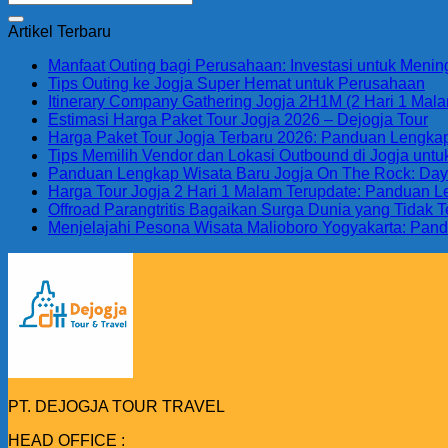
Artikel Terbaru
Manfaat Outing bagi Perusahaan: Investasi untuk Menin
Tips Outing ke Jogja Super Hemat untuk Perusahaan
Itinerary Company Gathering Jogja 2H1M (2 Hari 1 Malam
Estimasi Harga Paket Tour Jogja 2026 – Dejogja Tour
Harga Paket Tour Jogja Terbaru 2026: Panduan Lengkap 
Tips Memilih Vendor dan Lokasi Outbound di Jogja unt
Panduan Lengkap Wisata Baru Jogja On The Rock: Daya T
Harga Tour Jogja 2 Hari 1 Malam Terupdate: Panduan 
Offroad Parangtritis Bagaikan Surga Dunia yang Tidak
Menjelajahi Pesona Wisata Malioboro Yogyakarta: Pand
PT. DEJOGJA TOUR TRAVEL
HEAD OFFICE :