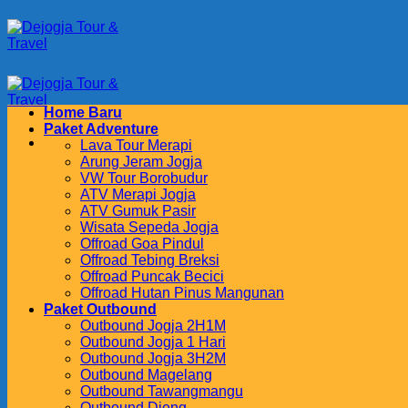
Skip
to
content
Home Baru
Paket Adventure
Lava Tour Merapi
Arung Jeram Jogja
VW Tour Borobudur
ATV Merapi Jogja
ATV Gumuk Pasir
Wisata Sepeda Jogja
Offroad Goa Pindul
Offroad Tebing Breksi
Offroad Puncak Becici
Offroad Hutan Pinus Mangunan
Paket Outbound
Outbound Jogja 2H1M
Outbound Jogja 1 Hari
Outbound Jogja 3H2M
Outbound Magelang
Outbound Tawangmangu
Outbound Dieng