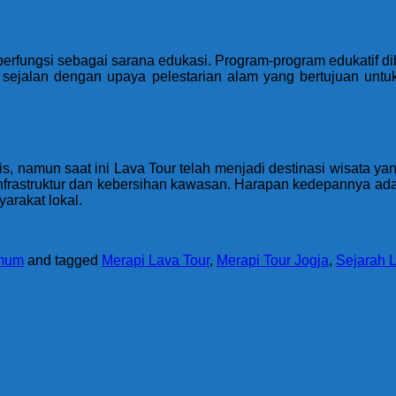
a berfungsi sebagai sarana edukasi. Program-program edukati
i sejalan dengan upaya pelestarian alam yang bertujuan unt
s, namun saat ini Lava Tour telah menjadi destinasi wisata y
infrastruktur dan kebersihan kawasan. Harapan kedepannya ada
arakat lokal.
mum
and tagged
Merapi Lava Tour
,
Merapi Tour Jogja
,
Sejarah 