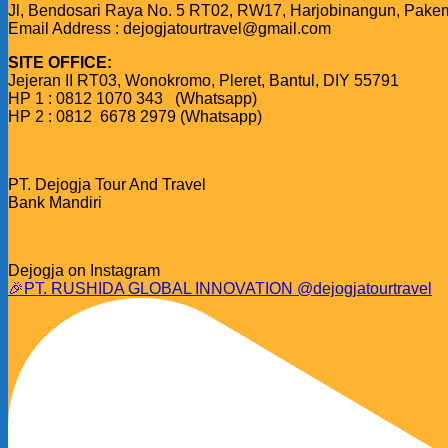
Jl, Bendosari Raya No. 5 RT02, RW17, Harjobinangun, Pake
Email Address : dejogjatourtravel@gmail.com
SITE OFFICE:
Jejeran II RT03, Wonokromo, Pleret, Bantul, DIY 55791
HP 1 : 0812 1070 343 (Whatsapp)
HP 2 : 0812 6678 2979 (Whatsapp)
PT. Dejogja Tour And Travel
Bank Mandiri
Dejogja on Instagram
🎉PT. RUSHIDA GLOBAL INNOVATION @dejogjatourtravel