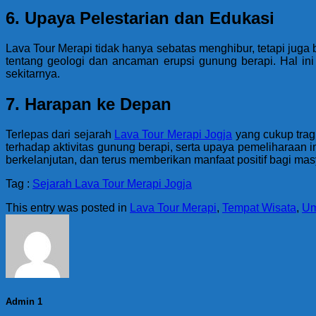
6. Upaya Pelestarian dan Edukasi
Lava Tour Merapi tidak hanya sebatas menghibur, tetapi jug
tentang geologi dan ancaman erupsi gunung berapi. Hal in
sekitarnya.
7. Harapan ke Depan
Terlepas dari sejarah
Lava Tour Merapi Jogja
yang cukup tragi
terhadap aktivitas gunung berapi, serta upaya pemeliharaan 
berkelanjutan, dan terus memberikan manfaat positif bagi masy
Tag :
Sejarah Lava Tour Merapi Jogja
This entry was posted in
Lava Tour Merapi
,
Tempat Wisata
,
U
Admin 1