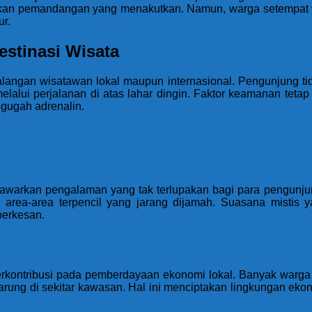
galkan pemandangan yang menakutkan. Namun, warga setempa
r.
stinasi Wisata
kalangan wisatawan lokal maupun internasional. Pengunjung 
alui perjalanan di atas lahar dingin. Faktor keamanan tetap m
gugah adrenalin.
 menawarkan pengalaman yang tak terlupakan bagi para peng
 area-area terpencil yang jarang dijamah. Suasana mistis y
erkesan.
erkontribusi pada pemberdayaan ekonomi lokal. Banyak warga 
warung di sekitar kawasan. Hal ini menciptakan lingkungan e