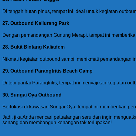
Di tengah hutan pinus, tempat ini ideal untuk kegiatan outboun
27. Outbound Kaliurang Park
Dengan pemandangan Gunung Merapi, tempat ini memberika
28. Bukit Bintang Kaliadem
Nikmati kegiatan outbound sambil menikmati pemandangan ind
29. Outbound Parangtritis Beach Camp
Di tepi pantai Parangtritis, tempat ini menyajikan kegiatan o
30. Sungai Oya Outbound
Berlokasi di kawasan Sungai Oya, tempat ini memberikan peng
Jadi, jika Anda mencari petualangan seru dan ingin menguatka
senang dan membangun kenangan tak terlupakan!