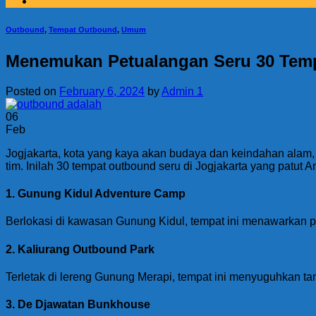
Outbound
,
Tempat Outbound
,
Umum
Menemukan Petualangan Seru 30 Temp
Posted on
February 6, 2024
by
Admin 1
06
Feb
Jogjakarta, kota yang kaya akan budaya dan keindahan ala
tim. Inilah 30 tempat outbound seru di Jogjakarta yang patut 
1. Gunung Kidul Adventure Camp
Berlokasi di kawasan Gunung Kidul, tempat ini menawarkan 
2. Kaliurang Outbound Park
Terletak di lereng Gunung Merapi, tempat ini menyuguhkan t
3. De Djawatan Bunkhouse