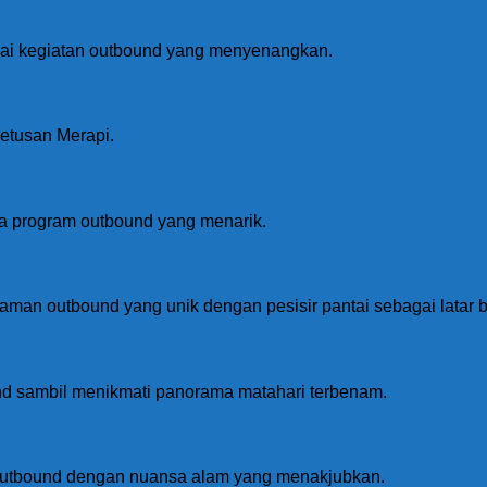
ai kegiatan outbound yang menyenangkan.
letusan Merapi.
ga program outbound yang menarik.
alaman outbound yang unik dengan pesisir pantai sebagai latar 
ound sambil menikmati panorama matahari terbenam.
 outbound dengan nuansa alam yang menakjubkan.