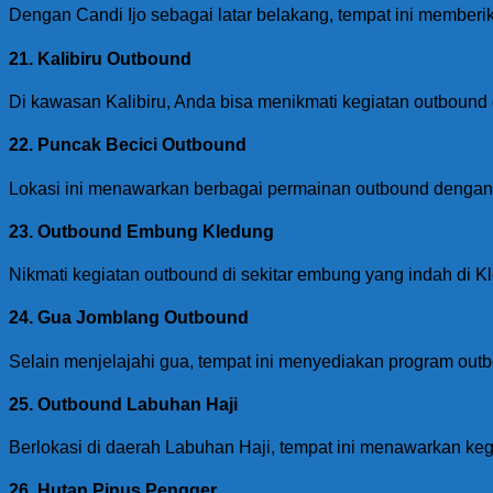
Dengan Candi Ijo sebagai latar belakang, tempat ini membe
21. Kalibiru Outbound
Di kawasan Kalibiru, Anda bisa menikmati kegiatan outbou
22. Puncak Becici Outbound
Lokasi ini menawarkan berbagai permainan outbound dengan
23. Outbound Embung Kledung
Nikmati kegiatan outbound di sekitar embung yang indah di K
24. Gua Jomblang Outbound
Selain menjelajahi gua, tempat ini menyediakan program ou
25. Outbound Labuhan Haji
Berlokasi di daerah Labuhan Haji, tempat ini menawarkan keg
26. Hutan Pinus Pengger