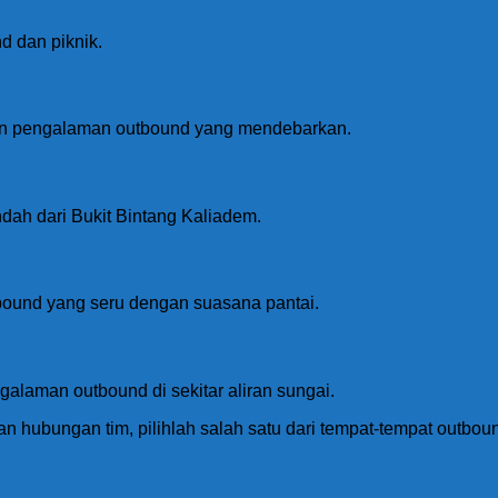
d dan piknik.
n pengalaman outbound yang mendebarkan.
ah dari Bukit Bintang Kaliadem.
utbound yang seru dengan suasana pantai.
alaman outbound di sekitar aliran sungai.
n hubungan tim, pilihlah salah satu dari tempat-tempat outboun