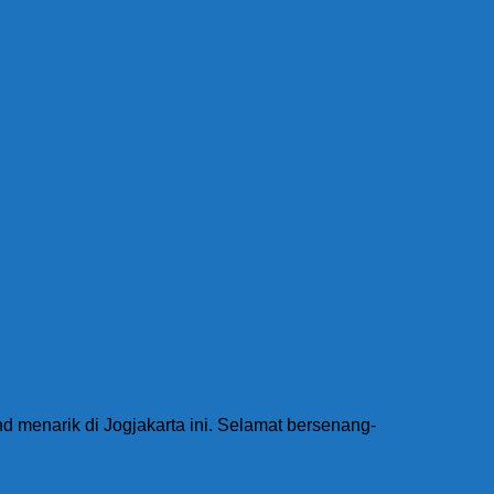
d menarik di Jogjakarta ini. Selamat bersenang-