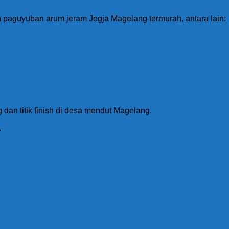
h paguyuban arum jeram Jogja Magelang termurah, antara lain:
 dan titik finish di desa mendut Magelang.
.