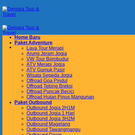
Skip
to
content
Home Baru
Paket Adventure
Lava Tour Merapi
Arung Jeram Jogja
VW Tour Borobudur
ATV Merapi Jogja
ATV Gumuk Pasir
Wisata Sepeda Jogja
Offroad Goa Pindul
Offroad Tebing Breksi
Offroad Puncak Becici
Offroad Hutan Pinus Mangunan
Paket Outbound
Outbound Jogja 2H1M
Outbound Jogja 1 Hari
Outbound Jogja 3H2M
Outbound Magelang
Outbound Tawangmangu
Outbound Dieng