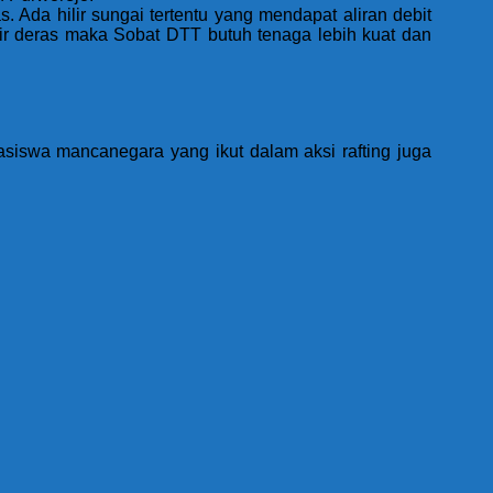
s. Ada hilir sungai tertentu yang mendapat aliran debit
 air deras maka Sobat DTT butuh tenaga lebih kuat dan
asiswa mancanegara yang ikut dalam aksi rafting juga