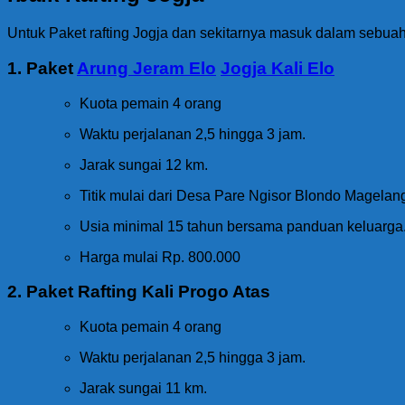
Untuk Paket rafting Jogja dan sekitarnya masuk dalam sebua
1. Paket
Arung Jeram Elo
Jogja Kali Elo
Kuota pemain 4 orang
Waktu perjalanan 2,5 hingga 3 jam.
Jarak sungai 12 km.
Titik mulai dari Desa Pare Ngisor Blondo Magelang
Usia minimal 15 tahun bersama panduan keluarga
Harga mulai Rp. 800.000
2. Paket Rafting Kali Progo Atas
Kuota pemain 4 orang
Waktu perjalanan 2,5 hingga 3 jam.
Jarak sungai 11 km.