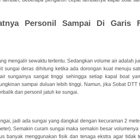
tnya Personil Sampai Di Garis F
ang mengalir sewaktu tertentu. Sedangkan volume air adalah ju
it sungai deras dihitung ketika ada dorongan kuat menuju sa
ir sungainya sangat tinggi sehingga setiap kapal boat ya
ngkinan sampai duluan lebih tinggi. Namun, jika Sobat DTT t
rbalik dan personil jatuh ke sungai.
gai, jadi ada sungai yang dangkal dengan kecuraman 2 meter
 meter). Semakin curam sungai maka semakin besar volumenya 
s banyak menggunakan fisik dan tenaga ekstra agar tidak te