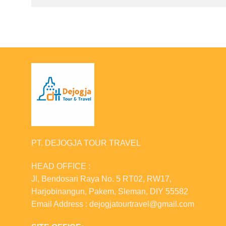
PT. DEJOGJA TOUR TRAVEL
HEAD OFFICE :
Jl, Bendosari Raya No. 5 RT02, RW17,
Harjobinangun, Pakem, Sleman, DIY 55582
Email Address : dejogjatourtravel@gmail.com