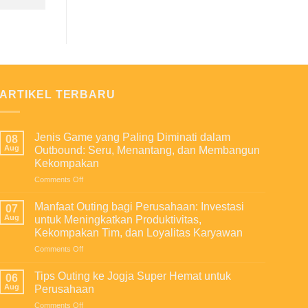
ARTIKEL TERBARU
Jenis Game yang Paling Diminati dalam
08
Aug
Outbound: Seru, Menantang, dan Membangun
Kekompakan
on
Comments Off
Jenis
Game
Manfaat Outing bagi Perusahaan: Investasi
07
yang
Aug
untuk Meningkatkan Produktivitas,
Paling
Kekompakan Tim, dan Loyalitas Karyawan
Diminati
on
Comments Off
dalam
Manfaat
Outbound:
Outing
Seru,
Tips Outing ke Jogja Super Hemat untuk
06
bagi
Menantang,
Aug
Perusahaan
Perusahaan:
dan
on
Comments Off
Investasi
Membangun