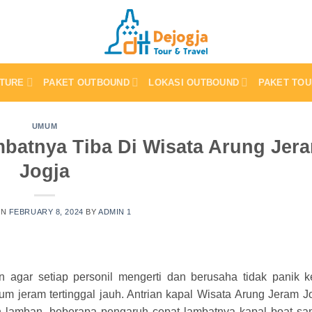
TURE
PAKET OUTBOUND
LOKASI OUTBOUND
PAKET TOU
UMUM
mbatnya Tiba Di Wisata Arung Jer
Jogja
ON
FEBRUARY 8, 2024
BY
ADMIN 1
n agar setiap personil mengerti dan berusaha tidak panik k
um jeram tertinggal jauh. Antrian kapal Wisata Arung Jeram J
dan lamban, beberapa pengaruh cepat lambatnya kapal boat sa