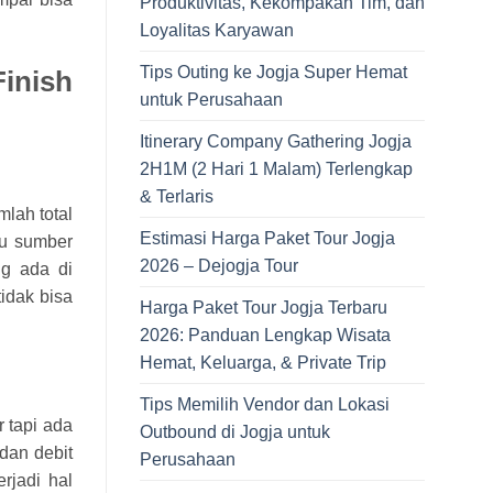
Produktivitas, Kekompakan Tim, dan
Loyalitas Karyawan
Tips Outing ke Jogja Super Hemat
inish
untuk Perusahaan
Itinerary Company Gathering Jogja
2H1M (2 Hari 1 Malam) Terlengkap
& Terlaris
mlah total
Estimasi Harga Paket Tour Jogja
tu sumber
2026 – Dejogja Tour
ng ada di
idak bisa
Harga Paket Tour Jogja Terbaru
2026: Panduan Lengkap Wisata
Hemat, Keluarga, & Private Trip
Tips Memilih Vendor dan Lokasi
 tapi ada
Outbound di Jogja untuk
dan debit
Perusahaan
rjadi hal