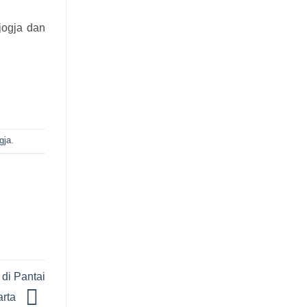
jogja dan
gja
.
di Pantai
arta