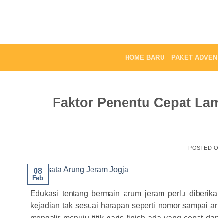
Skip
to
content
HOME BARU
PAKET ADVEN
Faktor Penentu Cepat La
POSTED 
08
Feb
Edukasi tentang bermain arum jeram perlu diberika
kejadian tak sesuai harapan seperti nomor sampai ar
mengalir menuju titik garis finish ada yang cepat 