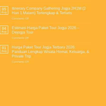
Tips
untuk
Kekompakan
Outing
Meningkatkan
Itinerary Company Gathering Jogja 2H1M (2
05
ke
Produktivitas,
Aug
Hari 1 Malam) Terlengkap & Terlaris
Jogja
Kekompakan
on
Comments Off
Super
Tim,
Itinerary
Hemat
dan
Company
untuk
Estimasi Harga Paket Tour Jogja 2026 –
Loyalitas
04
Gathering
Perusahaan
Aug
Dejogja Tour
Karyawan
Jogja
on
Comments Off
2H1M
Estimasi
(2
Harga
Hari
Harga Paket Tour Jogja Terbaru 2026:
01
Paket
1
Aug
Panduan Lengkap Wisata Hemat, Keluarga, &
Tour
Malam)
Private Trip
Jogja
Terlengkap
on
Comments Off
2026
&
Harga
–
Terlaris
Paket
Dejogja
Tour
Tour
Jogja
Terbaru
2026:
Panduan
Lengkap
Wisata
Hemat,
Keluarga,