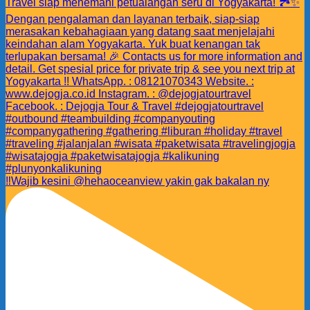
‼️Wajib kesini @hehaoceanview yakin gak bakalan ny