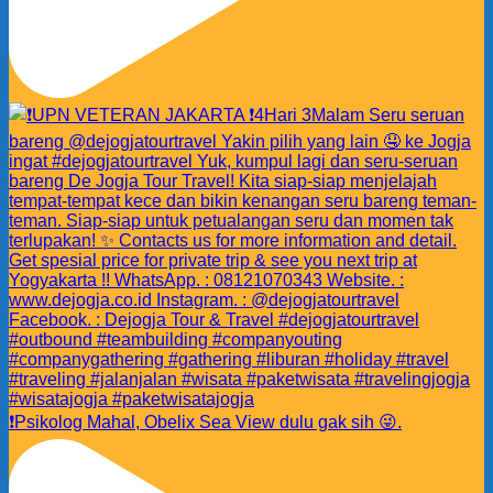
❗️Psikolog Mahal, Obelix Sea View dulu gak sih 😜.