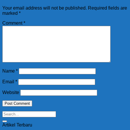
Your email address will not be published.
Required fields are
marked
*
Comment
*
Name
*
Email
*
Website
Artikel Terbaru