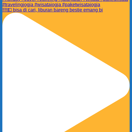
‼️‼️💵 bisa di cari, liburan bareng bestie emang bi