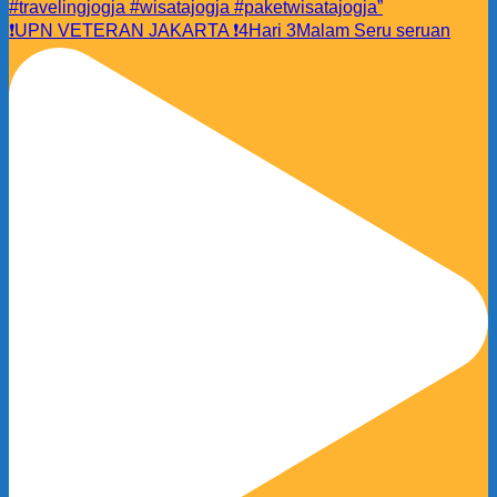
❗️UPN VETERAN JAKARTA ❗️4Hari 3Malam Seru seruan