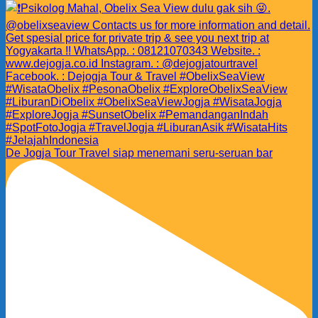
De Jogja Tour Travel siap menemani seru-seruan bar