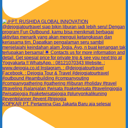
KOPKAR PT. Pertamina Gas Jakarta Baru aja selesai