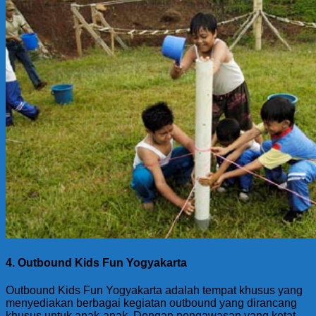
4. Outbound Kids Fun Yogyakarta
Outbound Kids Fun Yogyakarta adalah tempat khusus yang
menyediakan berbagai kegiatan outbound yang dirancang
khusus untuk anak-anak. Dengan pengawasan yang ketat