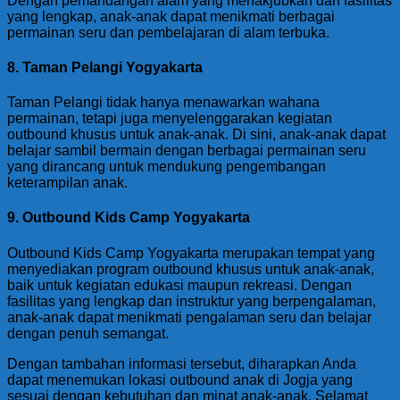
Dengan pemandangan alam yang menakjubkan dan fasilitas
yang lengkap, anak-anak dapat menikmati berbagai
permainan seru dan pembelajaran di alam terbuka.
8. Taman Pelangi Yogyakarta
Taman Pelangi tidak hanya menawarkan wahana
permainan, tetapi juga menyelenggarakan kegiatan
outbound khusus untuk anak-anak. Di sini, anak-anak dapat
belajar sambil bermain dengan berbagai permainan seru
yang dirancang untuk mendukung pengembangan
keterampilan anak.
9. Outbound Kids Camp Yogyakarta
Outbound Kids Camp Yogyakarta merupakan tempat yang
menyediakan program outbound khusus untuk anak-anak,
baik untuk kegiatan edukasi maupun rekreasi. Dengan
fasilitas yang lengkap dan instruktur yang berpengalaman,
anak-anak dapat menikmati pengalaman seru dan belajar
dengan penuh semangat.
Dengan tambahan informasi tersebut, diharapkan Anda
dapat menemukan lokasi outbound anak di Jogja yang
sesuai dengan kebutuhan dan minat anak-anak. Selamat