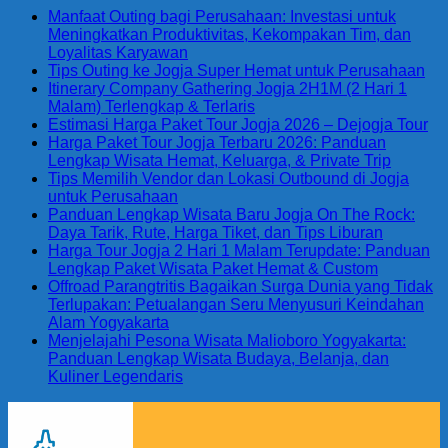
Manfaat Outing bagi Perusahaan: Investasi untuk
Meningkatkan Produktivitas, Kekompakan Tim, dan
Loyalitas Karyawan
Tips Outing ke Jogja Super Hemat untuk Perusahaan
Itinerary Company Gathering Jogja 2H1M (2 Hari 1
Malam) Terlengkap & Terlaris
Estimasi Harga Paket Tour Jogja 2026 – Dejogja Tour
Harga Paket Tour Jogja Terbaru 2026: Panduan
Lengkap Wisata Hemat, Keluarga, & Private Trip
Tips Memilih Vendor dan Lokasi Outbound di Jogja
untuk Perusahaan
Panduan Lengkap Wisata Baru Jogja On The Rock:
Daya Tarik, Rute, Harga Tiket, dan Tips Liburan
Harga Tour Jogja 2 Hari 1 Malam Terupdate: Panduan
Lengkap Paket Wisata Paket Hemat & Custom
Offroad Parangtritis Bagaikan Surga Dunia yang Tidak
Terlupakan: Petualangan Seru Menyusuri Keindahan
Alam Yogyakarta
Menjelajahi Pesona Wisata Malioboro Yogyakarta:
Panduan Lengkap Wisata Budaya, Belanja, dan
Kuliner Legendaris