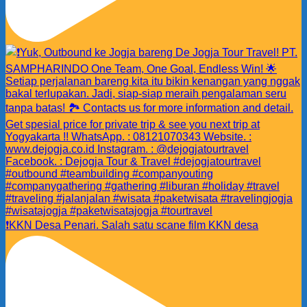
❗️KKN Desa Penari. Salah satu scane film KKN desa