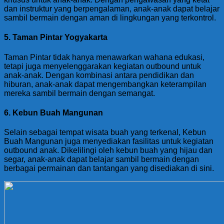
dan instruktur yang berpengalaman, anak-anak dapat belajar
sambil bermain dengan aman di lingkungan yang terkontrol.
5. Taman Pintar Yogyakarta
Taman Pintar tidak hanya menawarkan wahana edukasi,
tetapi juga menyelenggarakan kegiatan outbound untuk
anak-anak. Dengan kombinasi antara pendidikan dan
hiburan, anak-anak dapat mengembangkan keterampilan
mereka sambil bermain dengan semangat.
6. Kebun Buah Mangunan
Selain sebagai tempat wisata buah yang terkenal, Kebun
Buah Mangunan juga menyediakan fasilitas untuk kegiatan
outbound anak. Dikelilingi oleh kebun buah yang hijau dan
segar, anak-anak dapat belajar sambil bermain dengan
berbagai permainan dan tantangan yang disediakan di sini.