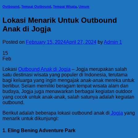
Outbound
,
Tempat Outbound
,
Tempat Wisata
,
Umum
Lokasi Menarik Untuk Outbound
Anak di Jogja
Posted on
February 15, 2024
April 27, 2024
by
Admin 1
15
Feb
Lokasi
Outbound Anak di Jogja
– Jogja merupakan salah
satu destinasi wisata yang populer di Indonesia, terutama
bagi keluarga yang ingin mengajak anak-anak mereka untuk
berlibur. Selain memiliki beragam tempat wisata alam dan
budaya, Jogja juga menawarkan berbagai kegiatan outdoor
yang cocok untuk anak-anak, salah satunya adalah kegiatan
outbound.
Berikut adalah beberapa lokasi outbound anak di
Jogja
yang
menarik untuk dikunjungi:
1. Eling Bening Adventure Park