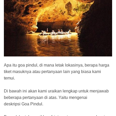
Apa itu goa pindul, di mana letak lokasinya, berapa harga
tiket masuknya atau pertanyaan lain yang biasa kami
temui.
Di bawah ini akan kami uraikan lengkap untuk menjawab
beberapa pertanyaan di atas. Yaitu mengenai
deskripsi Goa Pindul.