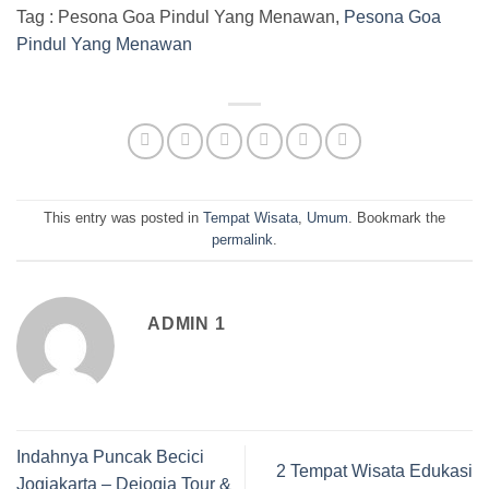
Tag : Pesona Goa Pindul Yang Menawan,
Pesona Goa
Pindul Yang Menawan
This entry was posted in
Tempat Wisata
,
Umum
. Bookmark the
permalink
.
ADMIN 1
Indahnya Puncak Becici
2 Tempat Wisata Edukasi
Jogjakarta – Dejogja Tour &