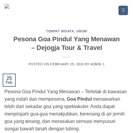
Skip
to
content
TEMPAT WISATA
,
UMUM
Pesona Goa Pindul Yang Menawan
– Dejogja Tour & Travel
POSTED ON
FEBRUARY 25, 2024
BY
ADMIN 1
25
Feb
Pesona Goa Pindul Yang Menawan – Terletak di kawasan
yang indah dan mempesona,
Goa Pindul
menawarkan
lebih dari sekadar goa yang spektakuler. Anda dapat
menjelajahi gua-gua menakjubkan, berenang di air jernih
goa yang tenang, dan merasakan sensasi menyusuri
sungai bawah tanah dengan tubing.