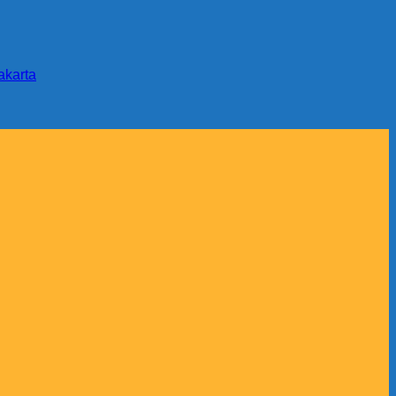
akarta