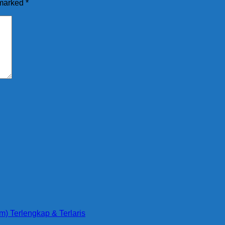
 marked
*
) Terlengkap & Terlaris