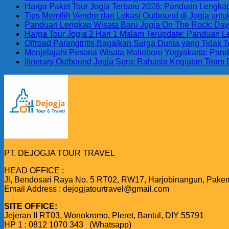
Harga Paket Tour Jogja Terbaru 2026: Panduan Lengkap 
Tips Memilih Vendor dan Lokasi Outbound di Jogja unt
Panduan Lengkap Wisata Baru Jogja On The Rock: Daya T
Harga Tour Jogja 2 Hari 1 Malam Terupdate: Panduan 
Offroad Parangtritis Bagaikan Surga Dunia yang Tidak
Menjelajahi Pesona Wisata Malioboro Yogyakarta: Pand
Itinerary Outbound Jogja Seru: Rahasia Kegiatan Team 
PT. DEJOGJA TOUR TRAVEL
HEAD OFFICE :
Jl, Bendosari Raya No. 5 RT02, RW17, Harjobinangun, Pake
Email Address : dejogjatourtravel@gmail.com
SITE OFFICE:
Jejeran II RT03, Wonokromo, Pleret, Bantul, DIY 55791
HP 1 : 0812 1070 343 (Whatsapp)