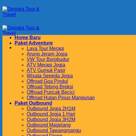
Skip
to
content
Home Baru
Paket Adventure
Lava Tour Merapi
Arung Jeram Jogja
VW Tour Borobudur
ATV Merapi Jogja
ATV Gumuk Pasir
Wisata Sepeda Jogja
Offroad Goa Pindul
Offroad Tebing Breksi
Offroad Puncak Becici
Offroad Hutan Pinus Mangunan
Paket Outbound
Outbound Jogja 2H1M
Outbound Jogja 1 Hari
Outbound Jogja 3H2M
Outbound Magelang
Outbound Tawangmangu
Outbound Dieng