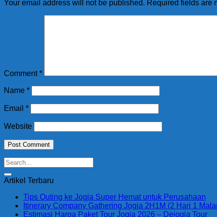
Your email address will not be published.
Required fields are
Comment
*
Name
*
Email
*
Website
Artikel Terbaru
Tips Outing ke Jogja Super Hemat untuk Perusahaan
Itinerary Company Gathering Jogja 2H1M (2 Hari 1 Malam
Estimasi Harga Paket Tour Jogja 2026 – Dejogja Tour