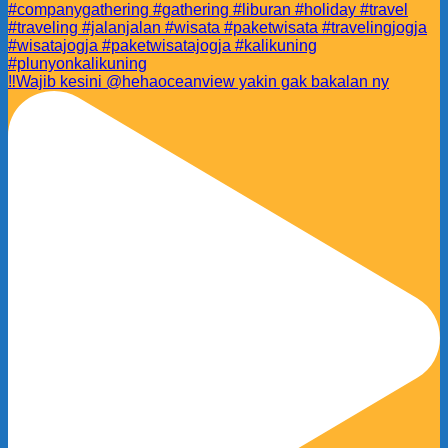
‼️Wajib kesini @hehaoceanview yakin gak bakalan ny