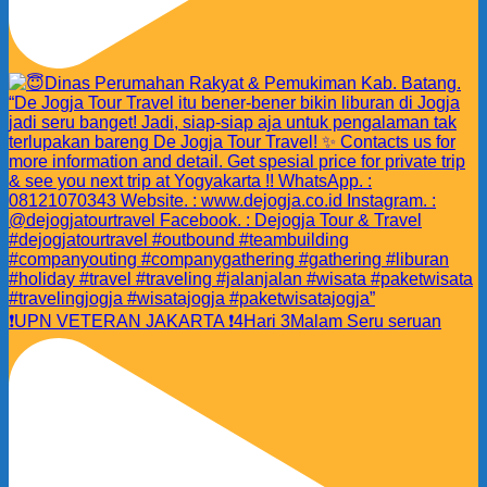
❗️UPN VETERAN JAKARTA ❗️4Hari 3Malam Seru seruan