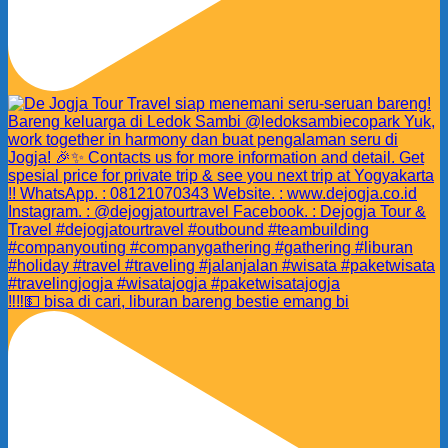
‼️‼️💵 bisa di cari, liburan bareng bestie emang bi