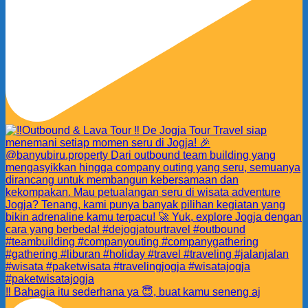
‼️ Bahagia itu sederhana ya 😇, buat kamu seneng aj