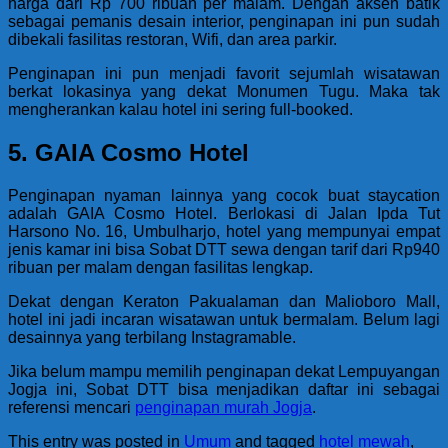
harga dari Rp 700 ribuan per malam. Dengan aksen batik
sebagai pemanis desain interior, penginapan ini pun sudah
dibekali fasilitas restoran, Wifi, dan area parkir.
Penginapan ini pun menjadi favorit sejumlah wisatawan
berkat lokasinya yang dekat Monumen Tugu. Maka tak
mengherankan kalau hotel ini sering full-booked.
5. GAIA Cosmo Hotel
Penginapan nyaman lainnya yang cocok buat staycation
adalah GAIA Cosmo Hotel. Berlokasi di Jalan Ipda Tut
Harsono No. 16, Umbulharjo, hotel yang mempunyai empat
jenis kamar ini bisa Sobat DTT sewa dengan tarif dari Rp940
ribuan per malam dengan fasilitas lengkap.
Dekat dengan Keraton Pakualaman dan Malioboro Mall,
hotel ini jadi incaran wisatawan untuk bermalam. Belum lagi
desainnya yang terbilang Instagramable.
Jika belum mampu memilih penginapan dekat Lempuyangan
Jogja ini, Sobat DTT bisa menjadikan daftar ini sebagai
referensi mencari
penginapan murah Jogja
.
This entry was posted in
Umum
and tagged
hotel mewah
,