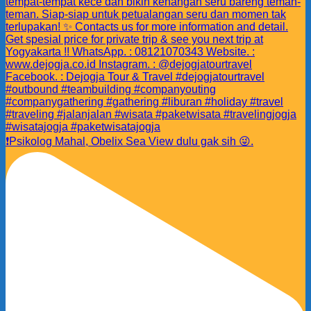
❗️Psikolog Mahal, Obelix Sea View dulu gak sih 😜.