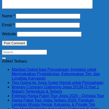
Name
*
Email
*
Website
Artikel Terbaru
Manfaat Outing bagi Perusahaan: Investasi untuk
Meningkatkan Produktivitas, Kekompakan Tim, dan
Loyalitas Karyawan
Tips Outing ke Jogja Super Hemat untuk Perusahaan
Itinerary Company Gathering Jogja 2H1M (2 Hari 1
Malam) Terlengkap & Terlaris
Estimasi Harga Paket Tour Jogja 2026 – Dejogja Tour
Harga Paket Tour Jogja Terbaru 2026: Panduan
Lengkap Wisata Hemat, Keluarga, & Private Trip
Tips Memilih Vendor dan Lokasi Outbound di Jogja