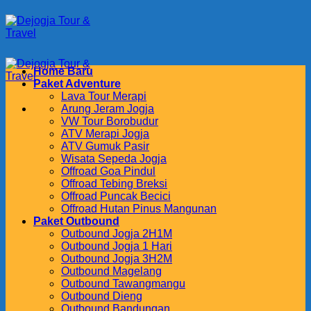
Skip
to
content
Home Baru
Paket Adventure
Lava Tour Merapi
Arung Jeram Jogja
VW Tour Borobudur
ATV Merapi Jogja
ATV Gumuk Pasir
Wisata Sepeda Jogja
Offroad Goa Pindul
Offroad Tebing Breksi
Offroad Puncak Becici
Offroad Hutan Pinus Mangunan
Paket Outbound
Outbound Jogja 2H1M
Outbound Jogja 1 Hari
Outbound Jogja 3H2M
Outbound Magelang
Outbound Tawangmangu
Outbound Dieng
Outbound Bandungan