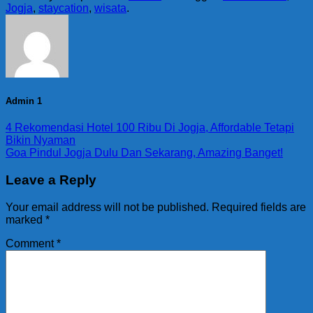
Jogja
,
staycation
,
wisata
.
Admin 1
4 Rekomendasi Hotel 100 Ribu Di Jogja, Affordable Tetapi
Bikin Nyaman
Goa Pindul Jogja Dulu Dan Sekarang, Amazing Banget!
Leave a Reply
Your email address will not be published.
Required fields are
marked
*
Comment
*