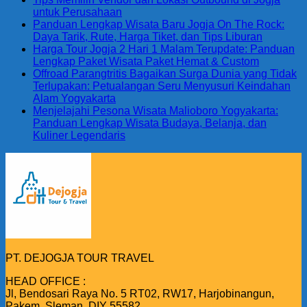
untuk Perusahaan
Panduan Lengkap Wisata Baru Jogja On The Rock:
Daya Tarik, Rute, Harga Tiket, dan Tips Liburan
Harga Tour Jogja 2 Hari 1 Malam Terupdate: Panduan
Lengkap Paket Wisata Paket Hemat & Custom
Offroad Parangtritis Bagaikan Surga Dunia yang Tidak
Terlupakan: Petualangan Seru Menyusuri Keindahan
Alam Yogyakarta
Menjelajahi Pesona Wisata Malioboro Yogyakarta:
Panduan Lengkap Wisata Budaya, Belanja, dan
Kuliner Legendaris
PT. DEJOGJA TOUR TRAVEL
HEAD OFFICE :
Jl, Bendosari Raya No. 5 RT02, RW17, Harjobinangun,
Pakem, Sleman, DIY 55582