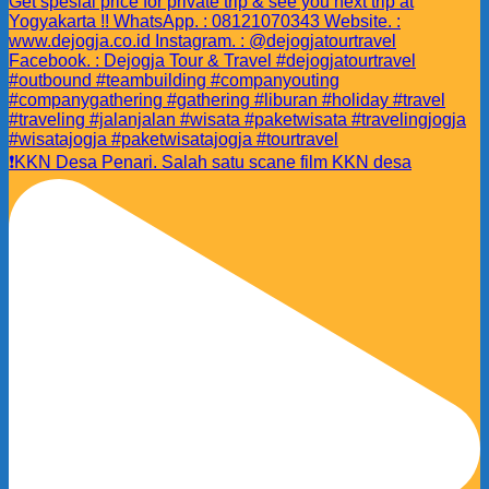
❗️KKN Desa Penari. Salah satu scane film KKN desa