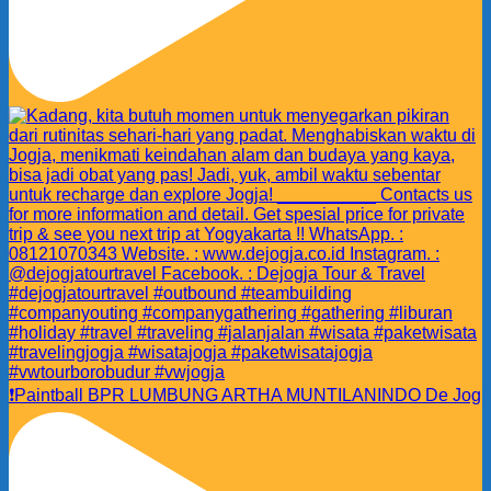
❗️Paintball BPR LUMBUNG ARTHA MUNTILANINDO De Jog