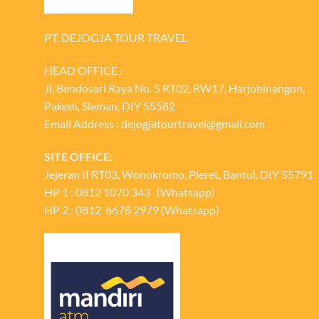
PT. DEJOGJA TOUR TRAVEL
HEAD OFFICE :
Jl, Bendosari Raya No. 5 RT02, RW17, Harjobinangun,
Pakem, Sleman, DIY 55582
Email Address : dejogjatourtravel@gmail.com
SITE OFFICE:
Jejeran II RT03, Wonokromo, Pleret, Bantul, DIY 55791
HP 1 : 0812 1070 343 (Whatsapp)
HP 2 : 0812 6678 2979 (Whatsapp)