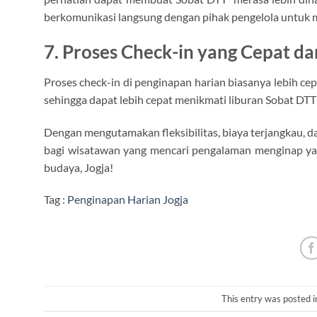
berkomunikasi langsung dengan pihak pengelola untuk
7. Proses Check-in yang Cepat d
Proses check-in di penginapan harian biasanya lebih ce
sehingga dapat lebih cepat menikmati liburan Sobat DTT 
Dengan mengutamakan fleksibilitas, biaya terjangkau, d
bagi wisatawan yang mencari pengalaman menginap yang
budaya, Jogja!
Tag :
Penginapan Harian Jogja
This entry was posted 