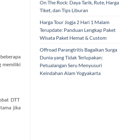
On The Rock: Daya Tarik, Rute, Harga
Tiket, dan Tips Liburan
Harga Tour Jogja 2 Hari 1 Malam
Terupdate: Panduan Lengkap Paket
Wisata Paket Hemat & Custom
Offroad Parangtritis Bagaikan Surga
 beberapa
Dunia yang Tidak Terlupakan:
 memiliki
Petualangan Seru Menyusuri
Keindahan Alam Yogyakarta
Sobat DTT
tama jika