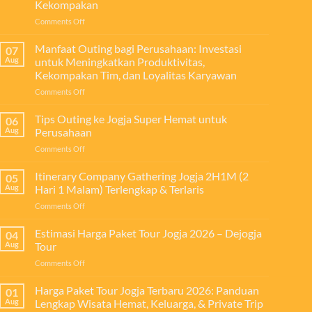
Kekompakan
on
Comments Off
Jenis
Game
Manfaat Outing bagi Perusahaan: Investasi
07
yang
Aug
untuk Meningkatkan Produktivitas,
Paling
Kekompakan Tim, dan Loyalitas Karyawan
Diminati
on
Comments Off
dalam
Manfaat
Outbound:
Outing
Seru,
Tips Outing ke Jogja Super Hemat untuk
06
bagi
Menantang,
Aug
Perusahaan
Perusahaan:
dan
on
Comments Off
Investasi
Membangun
Tips
untuk
Kekompakan
Outing
Itinerary Company Gathering Jogja 2H1M (2
Meningkatkan
05
ke
Produktivitas,
Aug
Hari 1 Malam) Terlengkap & Terlaris
Jogja
Kekompakan
on
Comments Off
Super
Tim,
Itinerary
Hemat
dan
Company
Estimasi Harga Paket Tour Jogja 2026 – Dejogja
untuk
04
Loyalitas
Gathering
Perusahaan
Aug
Tour
Karyawan
Jogja
on
Comments Off
2H1M
Estimasi
(2
Harga
Harga Paket Tour Jogja Terbaru 2026: Panduan
Hari
01
Paket
1
Aug
Lengkap Wisata Hemat, Keluarga, & Private Trip
Tour
Malam)