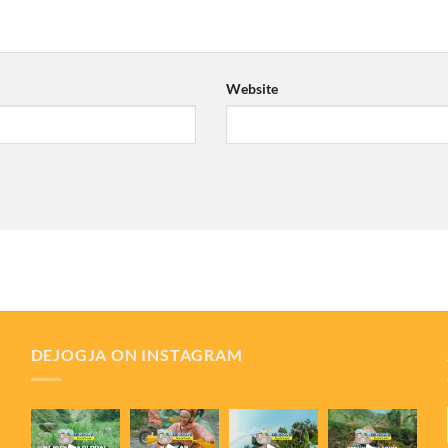
Website
DEJOGJA ON INSTAGRAM