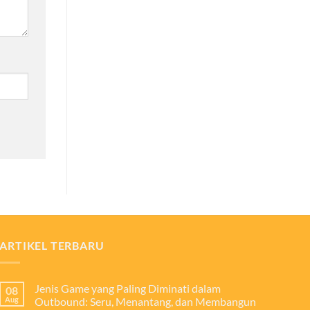
ARTIKEL TERBARU
Jenis Game yang Paling Diminati dalam
08
Aug
Outbound: Seru, Menantang, dan Membangun