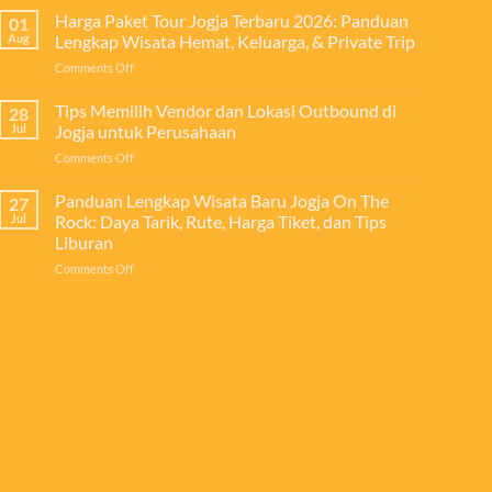
Harga
Harga Paket Tour Jogja Terbaru 2026: Panduan
Hari
01
Paket
1
Aug
Lengkap Wisata Hemat, Keluarga, & Private Trip
Tour
Malam)
on
Comments Off
Jogja
Terlengkap
Harga
2026
&
Paket
Tips Memilih Vendor dan Lokasi Outbound di
–
28
Terlaris
Tour
Dejogja
Jul
Jogja untuk Perusahaan
Jogja
Tour
on
Comments Off
Terbaru
Tips
2026:
Memilih
Panduan Lengkap Wisata Baru Jogja On The
Panduan
27
Vendor
Lengkap
Jul
Rock: Daya Tarik, Rute, Harga Tiket, dan Tips
dan
Wisata
Liburan
Lokasi
Hemat,
on
Comments Off
Outbound
Keluarga,
Panduan
di
&
Lengkap
Jogja
Private
Wisata
untuk
Trip
Baru
Perusahaan
Jogja
On
The
Rock:
Daya
Tarik,
Rute,
Harga