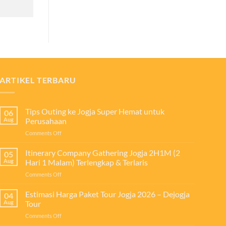
ARTIKEL TERBARU
Tips Outing ke Jogja Super Hemat untuk
06
Aug
Perusahaan
on
Comments Off
Tips
Outing
Itinerary Company Gathering Jogja 2H1M (2
05
ke
Aug
Hari 1 Malam) Terlengkap & Terlaris
Jogja
on
Comments Off
Super
Itinerary
Hemat
Company
Estimasi Harga Paket Tour Jogja 2026 – Dejogja
untuk
04
Gathering
Perusahaan
Aug
Tour
Jogja
on
Comments Off
2H1M
Estimasi
(2