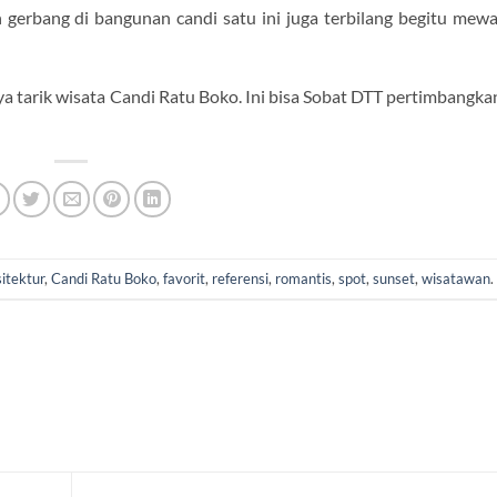
h gerbang di bangunan candi satu ini juga terbilang begitu me
ya tarik wisata Candi Ratu Boko. Ini bisa Sobat DTT pertimbangk
sitektur
,
Candi Ratu Boko
,
favorit
,
referensi
,
romantis
,
spot
,
sunset
,
wisatawan
.