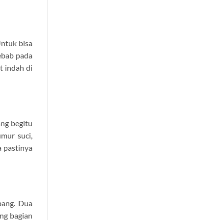
Untuk bisa
Sebab pada
t indah di
ang begitu
mur suci,
a pastinya
rbang. Dua
ang bagian