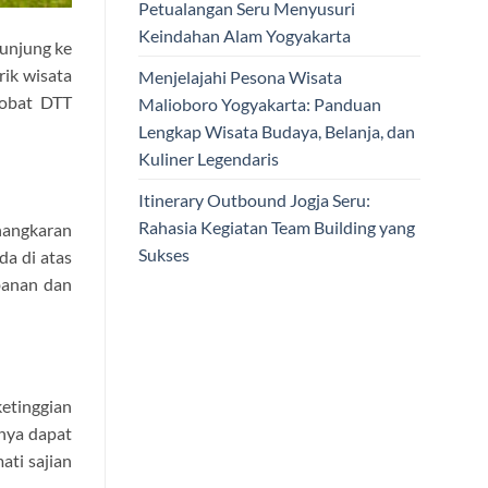
Petualangan Seru Menyusuri
Keindahan Alam Yogyakarta
kunjung ke
rik wisata
Menjelajahi Pesona Wisata
Sobat DTT
Malioboro Yogyakarta: Panduan
Lengkap Wisata Budaya, Belanja, dan
Kuliner Legendaris
Itinerary Outbound Jogja Seru:
Rahasia Kegiatan Team Building yang
anangkaran
Sukses
da di atas
banan dan
ketinggian
anya dapat
ati sajian