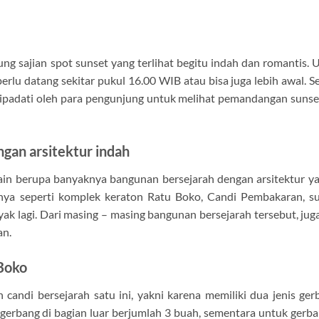
ung sajian spot sunset yang terlihat begitu indah dan romantis. 
rlu datang sekitar pukul 16.00 WIB atau bisa juga lebih awal. 
dipadati oleh para pengunjung untuk melihat pemandangan sunse
gan arsitektur indah
lain berupa banyaknya bangunan bersejarah dengan arsitektur y
anya seperti komplek keraton Ratu Boko, Candi Pembakaran, su
ak lagi. Dari masing – masing bangunan bersejarah tersebut, jug
an.
 Boko
candi bersejarah satu ini, yakni karena memiliki dua jenis ge
gerbang di bagian luar berjumlah 3 buah, sementara untuk gerb