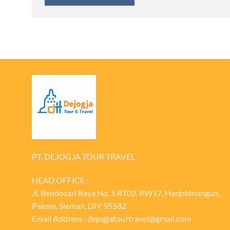
PT. DEJOGJA TOUR TRAVEL
HEAD OFFICE :
Jl, Bendosari Raya No. 5 RT02, RW17, Harjobinangun,
Pakem, Sleman, DIY 55582
Email Address : dejogjatourtravel@gmail.com