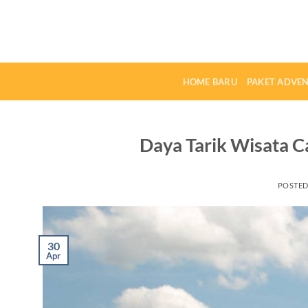
Skip
to
content
HOME BARU
PAKET ADVE
Daya Tarik Wisata C
POSTE
30
Apr