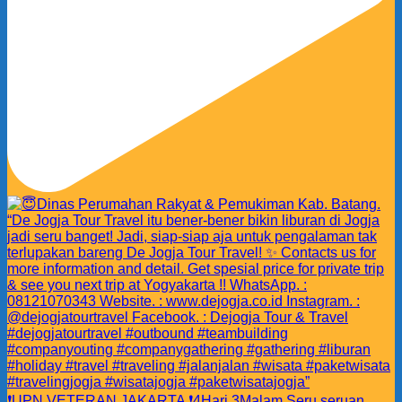
❗️UPN VETERAN JAKARTA ❗️4Hari 3Malam Seru seruan