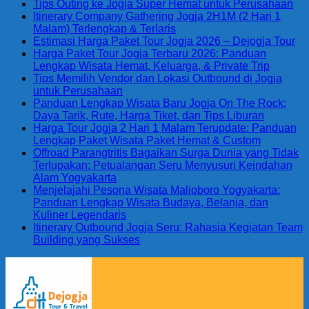
Tips Outing ke Jogja Super Hemat untuk Perusahaan
Itinerary Company Gathering Jogja 2H1M (2 Hari 1
Malam) Terlengkap & Terlaris
Estimasi Harga Paket Tour Jogja 2026 – Dejogja Tour
Harga Paket Tour Jogja Terbaru 2026: Panduan
Lengkap Wisata Hemat, Keluarga, & Private Trip
Tips Memilih Vendor dan Lokasi Outbound di Jogja
untuk Perusahaan
Panduan Lengkap Wisata Baru Jogja On The Rock:
Daya Tarik, Rute, Harga Tiket, dan Tips Liburan
Harga Tour Jogja 2 Hari 1 Malam Terupdate: Panduan
Lengkap Paket Wisata Paket Hemat & Custom
Offroad Parangtritis Bagaikan Surga Dunia yang Tidak
Terlupakan: Petualangan Seru Menyusuri Keindahan
Alam Yogyakarta
Menjelajahi Pesona Wisata Malioboro Yogyakarta:
Panduan Lengkap Wisata Budaya, Belanja, dan
Kuliner Legendaris
Itinerary Outbound Jogja Seru: Rahasia Kegiatan Team
Building yang Sukses