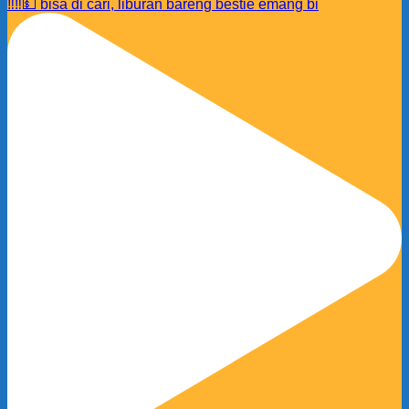
‼️‼️💵 bisa di cari, liburan bareng bestie emang bi