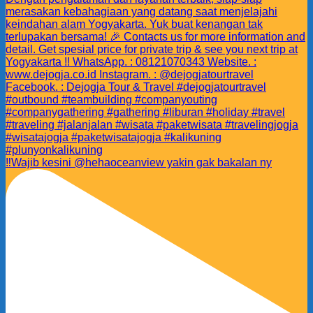
‼️Wajib kesini @hehaoceanview yakin gak bakalan ny