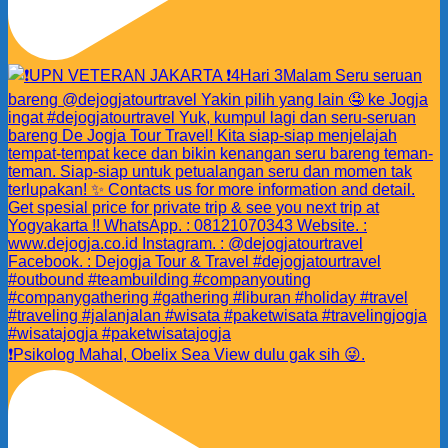
❗️Psikolog Mahal, Obelix Sea View dulu gak sih 😜.