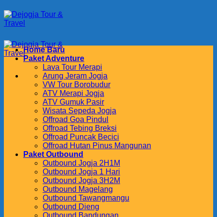
Skip
to
content
Home Baru
Paket Adventure
Lava Tour Merapi
Arung Jeram Jogja
VW Tour Borobudur
ATV Merapi Jogja
ATV Gumuk Pasir
Wisata Sepeda Jogja
Offroad Goa Pindul
Offroad Tebing Breksi
Offroad Puncak Becici
Offroad Hutan Pinus Mangunan
Paket Outbound
Outbound Jogja 2H1M
Outbound Jogja 1 Hari
Outbound Jogja 3H2M
Outbound Magelang
Outbound Tawangmangu
Outbound Dieng
Outbound Bandungan