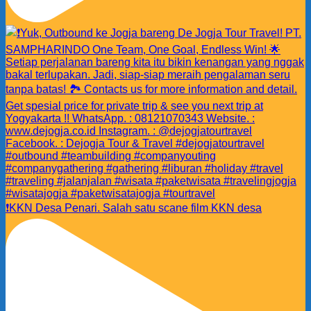
❗️KKN Desa Penari. Salah satu scane film KKN desa