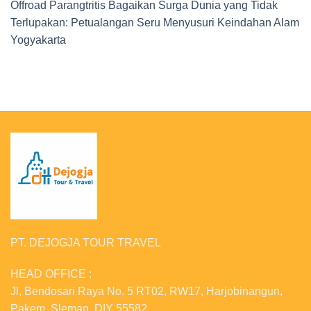
Offroad Parangtritis Bagaikan Surga Dunia yang Tidak
Terlupakan: Petualangan Seru Menyusuri Keindahan Alam
Yogyakarta
PT. DEJOGJA TOUR TRAVEL
HEAD OFFICE :
Jl, Bendosari Raya No. 5 RT02, RW17, Harjobinangun,
Pakem, Sleman, DIY 55582