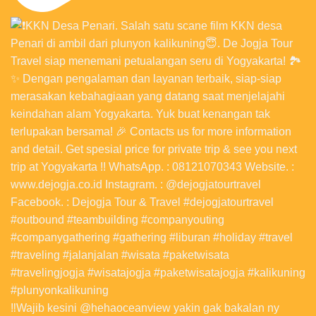
‼️Wajib kesini @hehaoceanview yakin gak bakalan ny