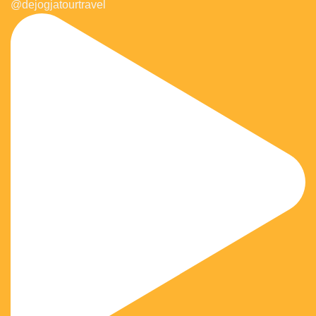
@dejogjatourtravel