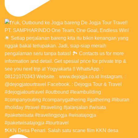
❗️KKN Desa Penari. Salah satu scane film KKN desa