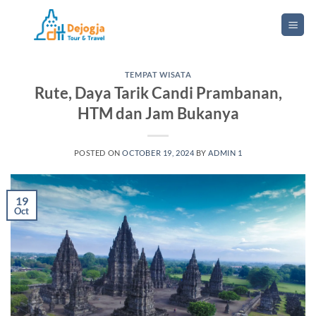
Skip
to
content
TEMPAT WISATA
Rute, Daya Tarik Candi Prambanan,
HTM dan Jam Bukanya
POSTED ON
OCTOBER 19, 2024
BY
ADMIN 1
19
Oct