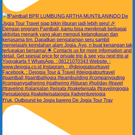
❗️Yuk, Outbound ke Jogja bareng De Jogja Tour Trav