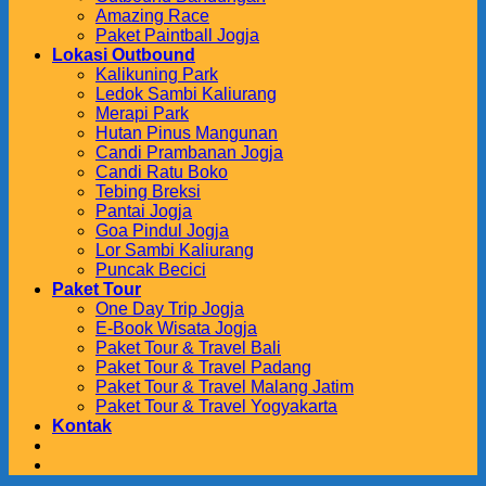
Amazing Race
Paket Paintball Jogja
Lokasi Outbound
Kalikuning Park
Ledok Sambi Kaliurang
Merapi Park
Hutan Pinus Mangunan
Candi Prambanan Jogja
Candi Ratu Boko
Tebing Breksi
Pantai Jogja
Goa Pindul Jogja
Lor Sambi Kaliurang
Puncak Becici
Paket Tour
One Day Trip Jogja
E-Book Wisata Jogja
Paket Tour & Travel Bali
Paket Tour & Travel Padang
Paket Tour & Travel Malang Jatim
Paket Tour & Travel Yogyakarta
Kontak