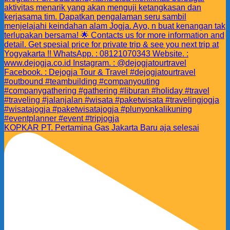
KOPKAR PT. Pertamina Gas Jakarta Baru aja selesai