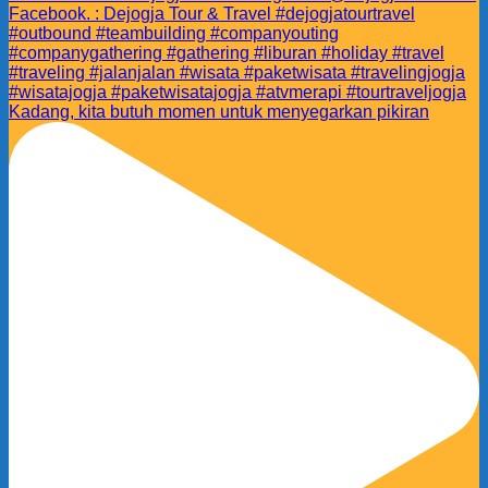
Kadang, kita butuh momen untuk menyegarkan pikiran