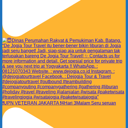
❗️UPN VETERAN JAKARTA ❗️4Hari 3Malam Seru seruan