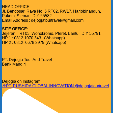
HEAD OFFICE :
Jl, Bendosari Raya No. 5 RT02, RW17, Harjobinangun,
Pakem, Sleman, DIY 55582
Email Address : dejogjatourtravel@gmail.com
SITE OFFICE:
Jejeran II RT03, Wonokromo, Pleret, Bantul, DIY 55791
HP 1 : 0812 1070 343 (Whatsapp)
HP 2 : 0812 6678 2979 (Whatsapp)
PT. Dejogja Tour And Travel
Bank Mandiri
Dejogja on Instagram
🎉PT. RUSHIDA GLOBAL INNOVATION @dejogjatourtravel