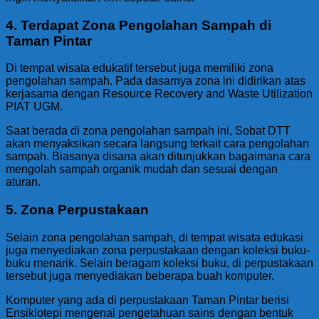
4. Terdapat Zona Pengolahan Sampah di
Taman Pintar
Di tempat wisata edukatif tersebut juga memiliki zona
pengolahan sampah. Pada dasarnya zona ini didirikan atas
kerjasama dengan Resource Recovery and Waste Utilization
PIAT UGM.
Saat berada di zona pengolahan sampah ini, Sobat DTT
akan menyaksikan secara langsung terkait cara pengolahan
sampah. Biasanya disana akan ditunjukkan bagaimana cara
mengolah sampah organik mudah dan sesuai dengan
aturan.
5. Zona Perpustakaan
Selain zona pengolahan sampah, di tempat wisata edukasi
juga menyediakan zona perpustakaan dengan koleksi buku-
buku menarik. Selain beragam koleksi buku, di perpustakaan
tersebut juga menyediakan beberapa buah komputer.
Komputer yang ada di perpustakaan Taman Pintar berisi
Ensiklotepi mengenai pengetahuan sains dengan bentuk