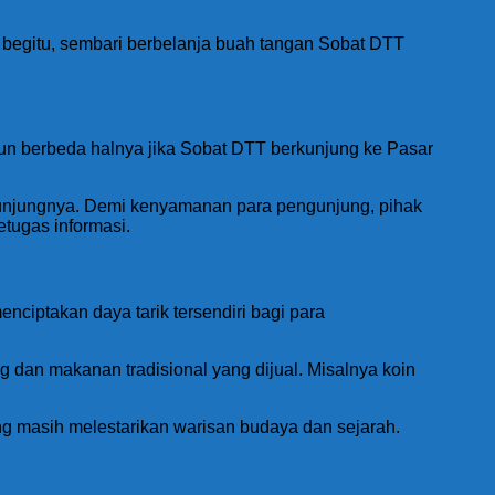
 begitu, sembari berbelanja buah tangan Sobat DTT
mun berbeda halnya jika Sobat DTT berkunjung ke Pasar
njungnya. Demi kenyamanan para pengunjung, pihak
etugas informasi.
nciptakan daya tarik tersendiri bagi para
g dan makanan tradisional yang dijual. Misalnya koin
yang masih melestarikan warisan budaya dan sejarah.