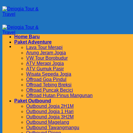
Skip
to
content
Home Baru
Paket Adventure
Lava Tour Merapi
Arung Jeram Jogja
VW Tour Borobudur
ATV Merapi Jogja
ATV Gumuk Pasir
Wisata Sepeda Jogja
Offroad Goa Pindul
Offroad Tebing Breksi
Offroad Puncak Becici
Offroad Hutan Pinus Mangunan
Paket Outbound
Outbound Jogja 2H1M
Outbound Jogja 1 Hari
Outbound Jogja 3H2M
Outbound Magelang
Outbound Tawangmangu
Outbound Dieng