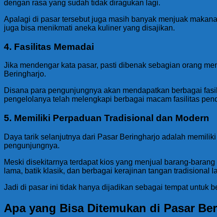
dengan rasa yang sudah tidak diragukan lagi.
Apalagi di pasar tersebut juga masih banyak menjuak makana
juga bisa menikmati aneka kuliner yang disajikan.
4. Fasilitas Memadai
Jika mendengar kata pasar, pasti dibenak sebagian orang me
Beringharjo.
Disana para pengunjungnya akan mendapatkan berbagai fas
pengelolanya telah melengkapi berbagai macam fasilitas pendu
5. Memiliki Perpaduan Tradisional dan Modern
Daya tarik selanjutnya dari Pasar Beringharjo adalah memiliki
pengunjungnya.
Meski disekitarnya terdapat kios yang menjual barang-barang
lama, batik klasik, dan berbagai kerajinan tangan tradisional l
Jadi di pasar ini tidak hanya dijadikan sebagai tempat untuk
Apa yang Bisa Ditemukan di Pasar Be