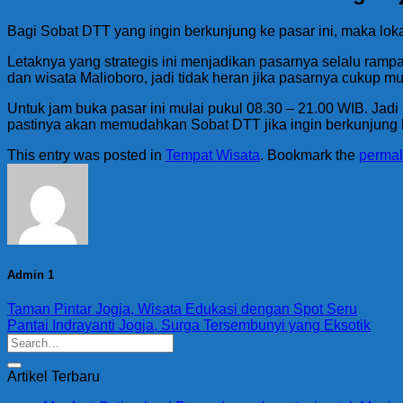
Bagi Sobat DTT yang ingin berkunjung ke pasar ini, maka lo
Letaknya yang strategis ini menjadikan pasarnya selalu rampa
dan wisata Malioboro, jadi tidak heran jika pasarnya cukup
Untuk jam buka pasar ini mulai pukul 08.30 – 21.00 WIB. Jadi
pastinya akan memudahkan Sobat DTT jika ingin berkunjung ke
This entry was posted in
Tempat Wisata
. Bookmark the
permal
Admin 1
Taman Pintar Jogja, Wisata Edukasi dengan Spot Seru
Pantai Indrayanti Jogja, Surga Tersembunyi yang Eksotik
Artikel Terbaru