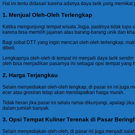
Hal ini tentu didasari karena adanya daya tarik yang memikat
1. Menjual Oleh-Oleh Terlengkap
Ketika mengunjungi tempat wisata Jogja, pastinya tidak lupa 
karena bisa memilih jajanan atau barang-barang unik dan kha
Bagi sobat DTT yang ingin mencari oleh-oleh terlengkap, maka
dibeli.
Lengkapnya oleh-oleh di tempat ini menjadi daya tarik sendir
oleh bisa menjadikan pasarnya ini sebagai opsi tempat yang h
2. Harga Terjangkau
Selain menyediakan oleh-oleh lengkap, di pasar ini ini juga 
ecer atau grosiran tetap akan mendapatkan harga murah.
Tidak heran jika pasar ini selalu ramai dikunjungi, apalagi 
dalam jumlah banyak.
3. Opsi Tempat Kuliner Terenak di Pasar Bering
Selain menyediakan oleh-oleh, di pasar ini juga menjadi sa