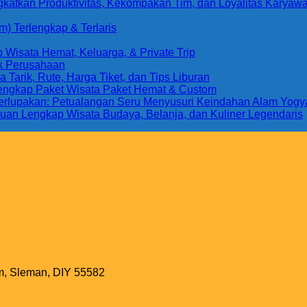
gkatkan Produktivitas, Kekompakan Tim, dan Loyalitas Karyaw
) Terlengkap & Terlaris
Wisata Hemat, Keluarga, & Private Trip
uk Perusahaan
arik, Rute, Harga Tiket, dan Tips Liburan
Lengkap Paket Wisata Paket Hemat & Custom
 Terlupakan: Petualangan Seru Menyusuri Keindahan Alam Yogy
uan Lengkap Wisata Budaya, Belanja, dan Kuliner Legendaris
m, Sleman, DIY 55582