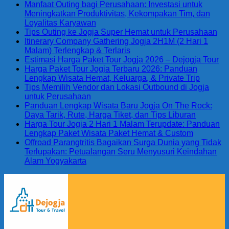
Manfaat Outing bagi Perusahaan: Investasi untuk
Meningkatkan Produktivitas, Kekompakan Tim, dan
Loyalitas Karyawan
Tips Outing ke Jogja Super Hemat untuk Perusahaan
Itinerary Company Gathering Jogja 2H1M (2 Hari 1
Malam) Terlengkap & Terlaris
Estimasi Harga Paket Tour Jogja 2026 – Dejogja Tour
Harga Paket Tour Jogja Terbaru 2026: Panduan
Lengkap Wisata Hemat, Keluarga, & Private Trip
Tips Memilih Vendor dan Lokasi Outbound di Jogja
untuk Perusahaan
Panduan Lengkap Wisata Baru Jogja On The Rock:
Daya Tarik, Rute, Harga Tiket, dan Tips Liburan
Harga Tour Jogja 2 Hari 1 Malam Terupdate: Panduan
Lengkap Paket Wisata Paket Hemat & Custom
Offroad Parangtritis Bagaikan Surga Dunia yang Tidak
Terlupakan: Petualangan Seru Menyusuri Keindahan
Alam Yogyakarta