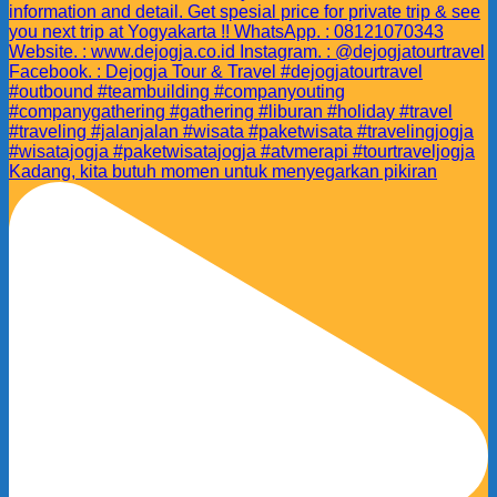
Kadang, kita butuh momen untuk menyegarkan pikiran