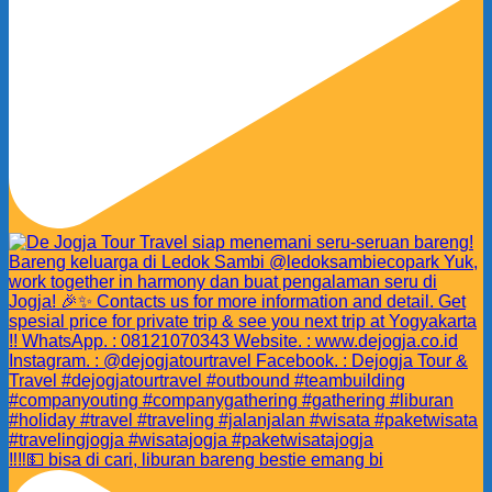
‼️‼️💵 bisa di cari, liburan bareng bestie emang bi