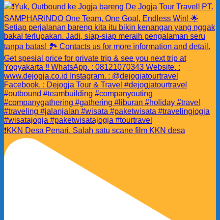
❗️KKN Desa Penari. Salah satu scane film KKN desa