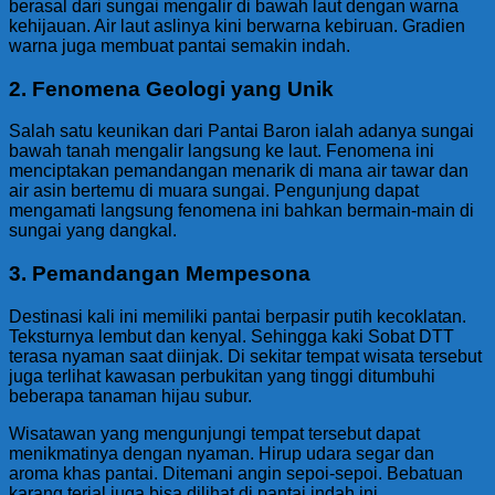
berasal dari sungai mengalir di bawah laut dengan warna
kehijauan. Air laut aslinya kini berwarna kebiruan. Gradien
warna juga membuat pantai semakin indah.
2. Fenomena Geologi yang Unik
Salah satu keunikan dari Pantai Baron ialah adanya sungai
bawah tanah mengalir langsung ke laut. Fenomena ini
menciptakan pemandangan menarik di mana air tawar dan
air asin bertemu di muara sungai. Pengunjung dapat
mengamati langsung fenomena ini bahkan bermain-main di
sungai yang dangkal.
3. Pemandangan Mempesona
Destinasi kali ini memiliki pantai berpasir putih kecoklatan.
Teksturnya lembut dan kenyal. Sehingga kaki Sobat DTT
terasa nyaman saat diinjak. Di sekitar tempat wisata tersebut
juga terlihat kawasan perbukitan yang tinggi ditumbuhi
beberapa tanaman hijau subur.
Wisatawan yang mengunjungi tempat tersebut dapat
menikmatinya dengan nyaman. Hirup udara segar dan
aroma khas pantai. Ditemani angin sepoi-sepoi. Bebatuan
karang terjal juga bisa dilihat di pantai indah ini.