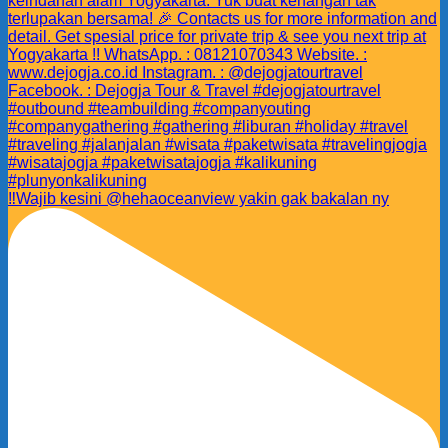
‼️Wajib kesini @hehaoceanview yakin gak bakalan ny