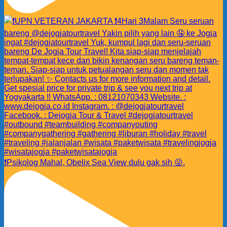
❗️Psikolog Mahal, Obelix Sea View dulu gak sih 😜.