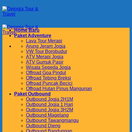
Skip
to
content
Home Baru
Paket Adventure
Lava Tour Merapi
Arung Jeram Jogja
VW Tour Borobudur
ATV Merapi Jogja
ATV Gumuk Pasir
Wisata Sepeda Jogja
Offroad Goa Pindul
Offroad Tebing Breksi
Offroad Puncak Becici
Offroad Hutan Pinus Mangunan
Paket Outbound
Outbound Jogja 2H1M
Outbound Jogja 1 Hari
Outbound Jogja 3H2M
Outbound Magelang
Outbound Tawangmangu
Outbound Dieng
Outbound Bandungan