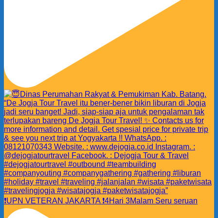
❗️UPN VETERAN JAKARTA ❗️4Hari 3Malam Seru seruan