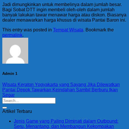
Jadi dimungkinkan untuk membelinya dalam jumlah besar.
Bagi Sobat DTT ingin membeli oleh-oleh dalam jumlah
banyak lakukan tawar menawar harga atau diskon. Biasanya
dealer menawarkan harga khusus di wisata Pantai Baron ini.
This entry was posted in
Tempat Wisata
. Bookmark the
permalink
.
Admin 1
Wisata Keraton Yogyakarta yang Sayang Jika Dilewatkan
Pantai Depok Tawarkan Keindahan Sambil Berburu Ikan
Segar
Artikel Terbaru
Jenis Game yang Paling Diminati dalam Outbound:
Seru, Menantang, dan Membangun Kekompakan