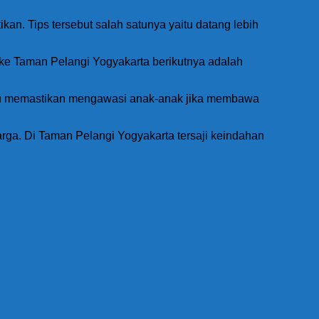
an. Tips tersebut salah satunya yaitu datang lebih
ke Taman Pelangi Yogyakarta berikutnya adalah
lalu memastikan mengawasi anak-anak jika membawa
ga. Di Taman Pelangi Yogyakarta tersaji keindahan