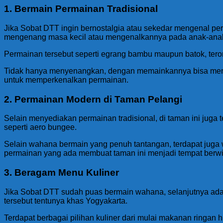
1. Bermain Permainan Tradisional
Jika Sobat DTT ingin bernostalgia atau sekedar mengenal perm
mengenang masa kecil atau mengenalkannya pada anak-ana
Permainan tersebut seperti egrang bambu maupun batok, tero
Tidak hanya menyenangkan, dengan memainkannya bisa memb
untuk memperkenalkan permainan.
2. Permainan Modern di Taman Pelangi
Selain menyediakan permainan tradisional, di taman ini juga
seperti aero bungee.
Selain wahana bermain yang penuh tantangan, terdapat juga 
permainan yang ada membuat taman ini menjadi tempat berw
3. Beragam Menu Kuliner
Jika Sobat DTT sudah puas bermain wahana, selanjutnya adal
tersebut tentunya khas Yogyakarta.
Terdapat berbagai pilihan kuliner dari mulai makanan ringa