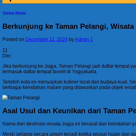
Tempat Wisata
Berkunjung ke Taman Pelangi, Wisata
Posted on
December 11, 2024
by
Admin 1
11
Dec
Jika berkunjung ke Jogja, Taman Pelangi jadi daftar tempat y
termasuk daftar tempat favorit di Yogyakarta.
Terlebih kota ini menyajikan kuliner lezat dan budaya kuat. 
berbagai keindahan malam yang ditawarkan pada objek wisata
Asal Usul dan Keunikan dari Taman Pe
Nama dari destinasi wisata Jogja ini berasal dari keindahan
Meski pelangi secara umum terjadi ketika seusai hujan dan s