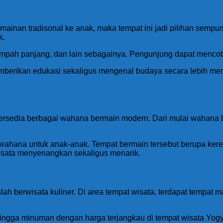
ainan tradisonal ke anak, maka tempat ini jadi pilihan sempur
k.
mpah panjang, dan lain sebagainya. Pengunjung dapat mencoba
erikan edukasi sekaligus mengenal budaya secara lebih me
 tersedia berbagai wahana bermain modern. Dari mulai wahana b
wahana untuk anak-anak. Tempat bermain tersebut berupa keret
isata menyenangkan sekaligus menarik.
ah berwisata kuliner. Di area tempat wisata, terdapat tempat
n hingga minuman dengan harga terjangkau di tempat wisata Yo