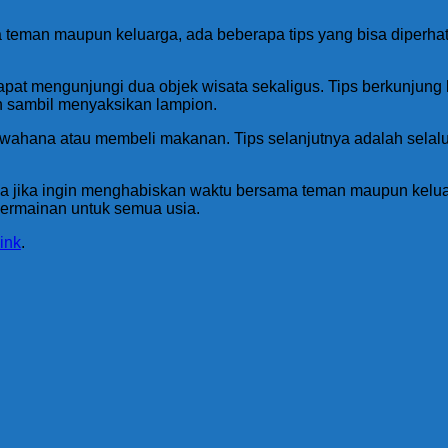
teman maupun keluarga, ada beberapa tips yang bisa diperhatik
at mengunjungi dua objek wisata sekaligus. Tips berkunjung 
n sambil menyaksikan lampion.
n di wahana atau membeli makanan. Tips selanjutnya adalah se
a jika ingin menghabiskan waktu bersama teman maupun keluar
ermainan untuk semua usia.
ink
.