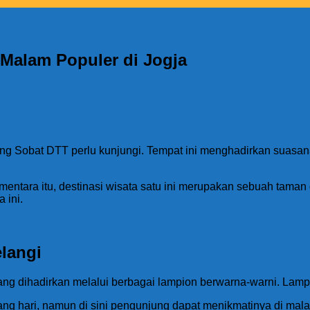
 Malam Populer di Jogja
ang Sobat DTT perlu kunjungi. Tempat ini menghadirkan suasana
Sementara itu, destinasi wisata satu ini merupakan sebuah tam
 ini.
langi
 yang dihadirkan melalui berbagai lampion berwarna-warni. La
iang hari, namun di sini pengunjung dapat menikmatinya di mal