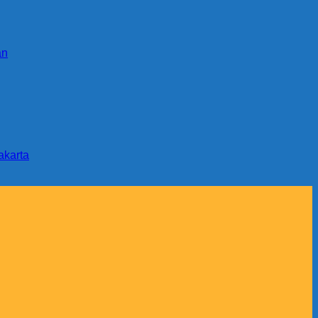
an
akarta