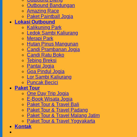
Outbound Bandungan
Amazing Race
Paket Paintball Jogja
Lokasi Outbound
Kalikuning Park
Ledok Sambi Kaliurang
Merapi Park
Hutan Pinus Mangunan
Candi Prambanan Jogja
Candi Ratu Boko
Tebing Breksi
Pantai Jogja
Goa Pindul Jogja
Lor Sambi Kaliurang
Puncak Becici
Paket Tour
One Day Trip Jogja
E-Book Wisata Jogja
Paket Tour & Travel Bali
Paket Tour & Travel Padang
Paket Tour & Travel Malang Jatim
Paket Tour & Travel Yogyakarta
Kontak