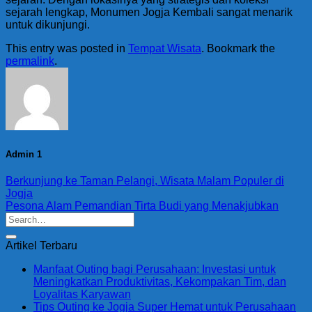
sejarah lengkap, Monumen Jogja Kembali sangat menarik
untuk dikunjungi.
This entry was posted in
Tempat Wisata
. Bookmark the
permalink
.
Admin 1
Berkunjung ke Taman Pelangi, Wisata Malam Populer di
Jogja
Pesona Alam Pemandian Tirta Budi yang Menakjubkan
Artikel Terbaru
Manfaat Outing bagi Perusahaan: Investasi untuk
Meningkatkan Produktivitas, Kekompakan Tim, dan
Loyalitas Karyawan
Tips Outing ke Jogja Super Hemat untuk Perusahaan