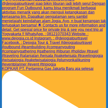
KOPKAR PT. Pertamina Gas Jakarta Baru aja selesai