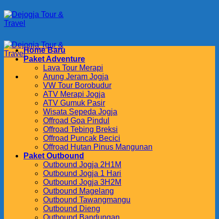
Skip
to
content
Home Baru
Paket Adventure
Lava Tour Merapi
Arung Jeram Jogja
VW Tour Borobudur
ATV Merapi Jogja
ATV Gumuk Pasir
Wisata Sepeda Jogja
Offroad Goa Pindul
Offroad Tebing Breksi
Offroad Puncak Becici
Offroad Hutan Pinus Mangunan
Paket Outbound
Outbound Jogja 2H1M
Outbound Jogja 1 Hari
Outbound Jogja 3H2M
Outbound Magelang
Outbound Tawangmangu
Outbound Dieng
Outbound Bandungan