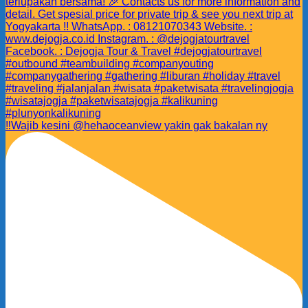
‼️Wajib kesini @hehaoceanview yakin gak bakalan ny