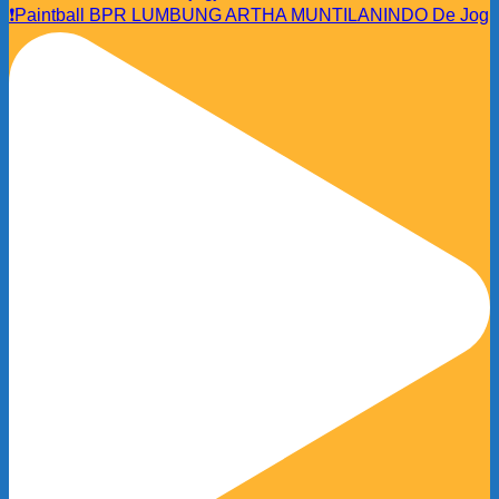
❗️Paintball BPR LUMBUNG ARTHA MUNTILANINDO De Jog