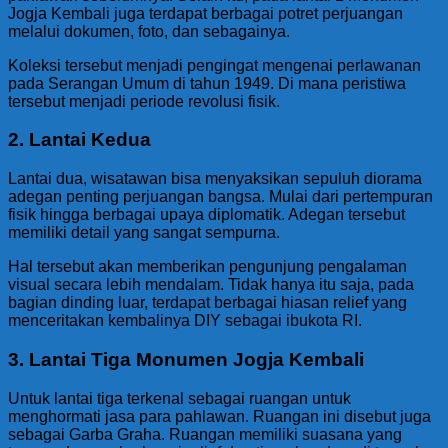
Jogja Kembali juga terdapat berbagai potret perjuangan
melalui dokumen, foto, dan sebagainya.
Koleksi tersebut menjadi pengingat mengenai perlawanan
pada Serangan Umum di tahun 1949. Di mana peristiwa
tersebut menjadi periode revolusi fisik.
2. Lantai Kedua
Lantai dua, wisatawan bisa menyaksikan sepuluh diorama
adegan penting perjuangan bangsa. Mulai dari pertempuran
fisik hingga berbagai upaya diplomatik. Adegan tersebut
memiliki detail yang sangat sempurna.
Hal tersebut akan memberikan pengunjung pengalaman
visual secara lebih mendalam. Tidak hanya itu saja, pada
bagian dinding luar, terdapat berbagai hiasan relief yang
menceritakan kembalinya DIY sebagai ibukota RI.
3. Lantai Tiga Monumen Jogja Kembali
Untuk lantai tiga terkenal sebagai ruangan untuk
menghormati jasa para pahlawan. Ruangan ini disebut juga
sebagai Garba Graha. Ruangan memiliki suasana yang