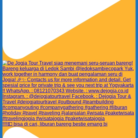
‼️‼️💵 bisa di cari, liburan bareng bestie emang bi