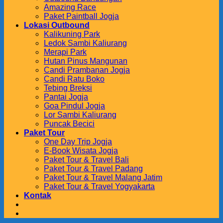
Amazing Race
Paket Paintball Jogja
Lokasi Outbound
Kalikuning Park
Ledok Sambi Kaliurang
Merapi Park
Hutan Pinus Mangunan
Candi Prambanan Jogja
Candi Ratu Boko
Tebing Breksi
Pantai Jogja
Goa Pindul Jogja
Lor Sambi Kaliurang
Puncak Becici
Paket Tour
One Day Trip Jogja
E-Book Wisata Jogja
Paket Tour & Travel Bali
Paket Tour & Travel Padang
Paket Tour & Travel Malang Jatim
Paket Tour & Travel Yogyakarta
Kontak