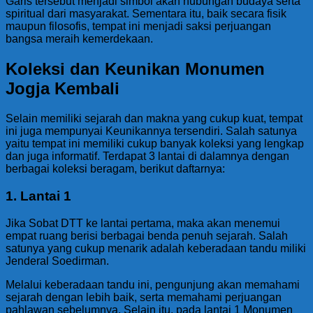
Garis tersebut menjadi simbol akan hubungan budaya serta
spiritual dari masyarakat. Sementara itu, baik secara fisik
maupun filosofis, tempat ini menjadi saksi perjuangan
bangsa meraih kemerdekaan.
Koleksi dan Keunikan Monumen
Jogja Kembali
Selain memiliki sejarah dan makna yang cukup kuat, tempat
ini juga mempunyai Keunikannya tersendiri. Salah satunya
yaitu tempat ini memiliki cukup banyak koleksi yang lengkap
dan juga informatif. Terdapat 3 lantai di dalamnya dengan
berbagai koleksi beragam, berikut daftarnya:
1. Lantai 1
Jika Sobat DTT ke lantai pertama, maka akan menemui
empat ruang berisi berbagai benda penuh sejarah. Salah
satunya yang cukup menarik adalah keberadaan tandu miliki
Jenderal Soedirman.
Melalui keberadaan tandu ini, pengunjung akan memahami
sejarah dengan lebih baik, serta memahami perjuangan
pahlawan sebelumnya. Selain itu, pada lantai 1 Monumen