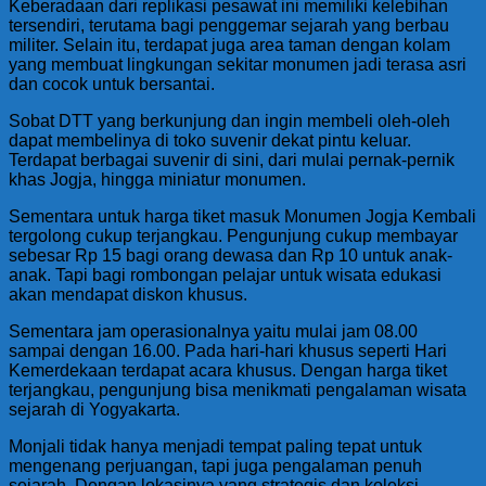
Keberadaan dari replikasi pesawat ini memiliki kelebihan
tersendiri, terutama bagi penggemar sejarah yang berbau
militer. Selain itu, terdapat juga area taman dengan kolam
yang membuat lingkungan sekitar monumen jadi terasa asri
dan cocok untuk bersantai.
Sobat DTT yang berkunjung dan ingin membeli oleh-oleh
dapat membelinya di toko suvenir dekat pintu keluar.
Terdapat berbagai suvenir di sini, dari mulai pernak-pernik
khas Jogja, hingga miniatur monumen.
Sementara untuk harga tiket masuk Monumen Jogja Kembali
tergolong cukup terjangkau. Pengunjung cukup membayar
sebesar Rp 15 bagi orang dewasa dan Rp 10 untuk anak-
anak. Tapi bagi rombongan pelajar untuk wisata edukasi
akan mendapat diskon khusus.
Sementara jam operasionalnya yaitu mulai jam 08.00
sampai dengan 16.00. Pada hari-hari khusus seperti Hari
Kemerdekaan terdapat acara khusus. Dengan harga tiket
terjangkau, pengunjung bisa menikmati pengalaman wisata
sejarah di Yogyakarta.
Monjali tidak hanya menjadi tempat paling tepat untuk
mengenang perjuangan, tapi juga pengalaman penuh
sejarah. Dengan lokasinya yang strategis dan koleksi