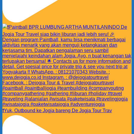
❗️Yuk, Outbound ke Jogja bareng De Jogja Tour Trav