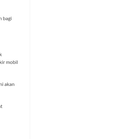
h bagi
k
kir mobil
ni akan
at