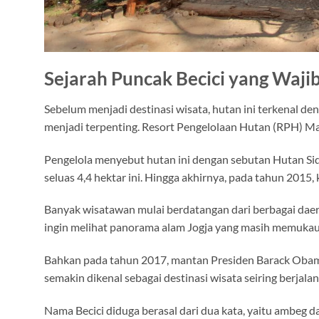
Sejarah Puncak Becici yang Waji
Sebelum menjadi destinasi wisata, hutan ini terkenal de
menjadi terpenting. Resort Pengelolaan Hutan (RPH) M
Pengelola menyebut hutan ini dengan sebutan Hutan Si
seluas 4,4 hektar ini. Hingga akhirnya, pada tahun 2015, 
Banyak wisatawan mulai berdatangan dari berbagai da
ingin melihat panorama alam Jogja yang masih memukau
Bahkan pada tahun 2017, mantan Presiden Barack Obama
semakin dikenal sebagai destinasi wisata seiring berjala
Nama Becici diduga berasal dari dua kata, yaitu ambeg d