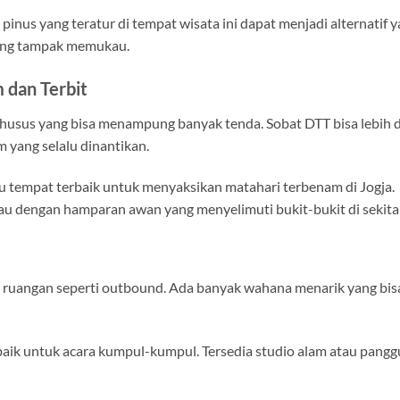
nus yang teratur di tempat wisata ini dapat menjadi alternatif 
 yang tampak memukau.
 dan Terbit
husus yang bisa menampung banyak tenda. Sobat DTT bisa lebih 
yang selalu dinantikan.
satu tempat terbaik untuk menyaksikan matahari terbenam di Jogja.
u dengan hamparan awan yang menyelimuti bukit-bukit di sekita
r ruangan seperti outbound. Ada banyak wahana menarik yang bisa
 baik untuk acara kumpul-kumpul. Tersedia studio alam atau pang