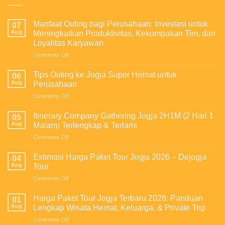
Manfaat Outing bagi Perusahaan: Investasi untuk
07
Aug
Meningkatkan Produktivitas, Kekompakan Tim, dan
Loyalitas Karyawan
on
Comments Off
Manfaat
Outing
Tips Outing ke Jogja Super Hemat untuk
06
bagi
Aug
Perusahaan
Perusahaan:
on
Comments Off
Investasi
Tips
untuk
Outing
Meningkatkan
Itinerary Company Gathering Jogja 2H1M (2 Hari 1
05
ke
Produktivitas,
Aug
Malam) Terlengkap & Terlaris
Jogja
Kekompakan
on
Comments Off
Super
Tim,
Itinerary
Hemat
dan
Company
untuk
Estimasi Harga Paket Tour Jogja 2026 – Dejogja
Loyalitas
04
Gathering
Perusahaan
Aug
Tour
Karyawan
Jogja
on
Comments Off
2H1M
Estimasi
(2
Harga
Hari
Harga Paket Tour Jogja Terbaru 2026: Panduan
01
Paket
1
Aug
Lengkap Wisata Hemat, Keluarga, & Private Trip
Tour
Malam)
on
Comments Off
Jogja
Terlengkap